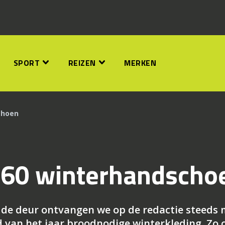
SPORT
REIZEN
MERKEN
choen
3.60 winterhandscho
r de deur ontvangen we op de redactie steeds
d van het jaar broodnodige winterkleding. Zo 