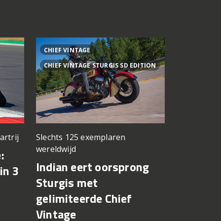
CHIEF VINTAGE
1000MT-X
CHIEF VINTAGE STURGIS SD EDITION
artrij
Slechts 125 exemplaren
Gaat Europ
wereldwijd
:
CFMOTO 
Indian eert oorsprong
in 3
X terug 
Sturgis met
brandsto
gelimiteerde Chief
lekken
Vintage
8 augustus 2