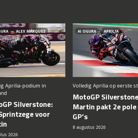
GURA
ALEX MÁRQUEZ
AI OGURA
APRILIA
ig Aprilia-podium in
Volledig Aprilia op eerste st
and
MotoGP Silverstone
GP Silverstone:
Martin pakt 2e pole 
Sprintzege voor
GP’s
in
8 augustus 2026
stus 2026