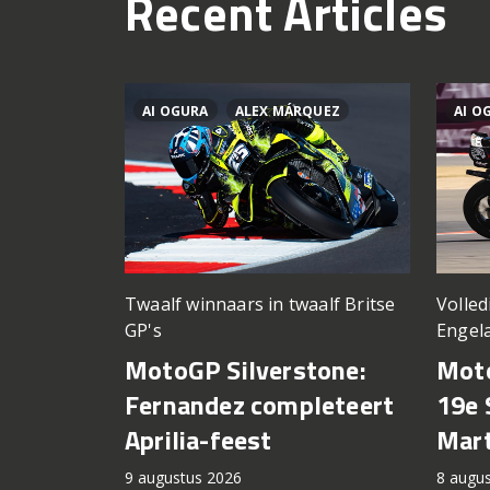
Recent Articles
AI OGURA
ALEX MÁRQUEZ
AI O
Twaalf winnaars in twaalf Britse
Volled
GP's
Engel
MotoGP Silverstone:
Moto
Fernandez completeert
19e 
Aprilia-feest
Mart
9 augustus 2026
8 augu