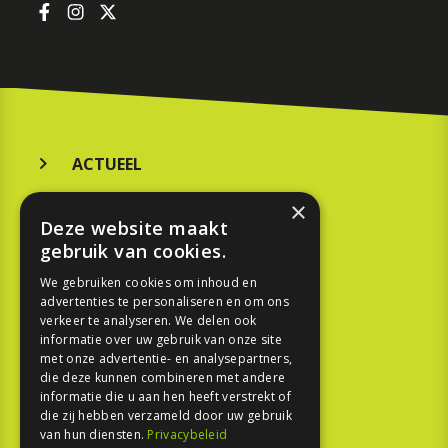
ACTUEEL
MERKEN
×
Deze website maakt
KOOPGIDS
gebruik van cookies.
TESTEN
We gebruiken cookies om inhoud en
advertenties te personaliseren en om ons
verkeer te analyseren. We delen ook
SPORT
informatie over uw gebruik van onze site
met onze advertentie- en analysepartners,
die deze kunnen combineren met andere
REPORTAGE
informatie die u aan hen heeft verstrekt of
die zij hebben verzameld door uw gebruik
TOUREN
van hun diensten.
Privacybeleid