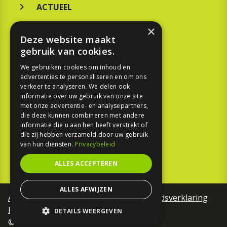
ACTUEEL
MERKEN
×
Deze website maakt
KOOPGIDS
gebruik van cookies.
TESTEN
We gebruiken cookies om inhoud en
advertenties te personaliseren en om ons
verkeer te analyseren. We delen ook
SPORT
informatie over uw gebruik van onze site
met onze advertentie- en analysepartners,
die deze kunnen combineren met andere
REPORTAGE
informatie die u aan hen heeft verstrekt of
die zij hebben verzameld door uw gebruik
TOUREN
van hun diensten.
Privacybeleid
NIEUWSBRIEF
ALLES ACCEPTEREN
ALLES AFWIJZEN
Algemene voorwaarden
Toegankelijkheidsverklaring
Privacy Policy
DETAILS WEERGEVEN
©Motorfreaks 2026