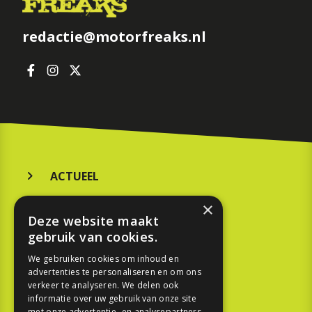
redactie@motorfreaks.nl
ACTUEEL
MERKEN
×
Deze website maakt
KOOPGIDS
gebruik van cookies.
TESTEN
We gebruiken cookies om inhoud en
advertenties te personaliseren en om ons
verkeer te analyseren. We delen ook
SPORT
informatie over uw gebruik van onze site
met onze advertentie- en analysepartners,