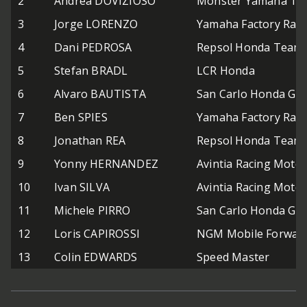
2
Andrea DOVIZIOSO
Monster Yamaha Tec
3
Jorge LORENZO
Yamaha Factory Raci
4
Dani PEDROSA
Repsol Honda Team
5
Stefan BRADL
LCR Honda
6
Alvaro BAUTISTA
San Carlo Honda Gre
7
Ben SPIES
Yamaha Factory Raci
8
Jonathan REA
Repsol Honda Team
9
Yonny HERNANDEZ
Avintia Racing Moto
10
Ivan SILVA
Avintia Racing Moto
11
Michele PIRRO
San Carlo Honda Gre
12
Loris CAPIROSSI
NGM Mobile Forward
13
Colin EDWARDS
Speed Master