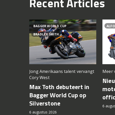
Recent Articles
BAGGER WORLD CUP
ALFO
BRADLEY SMITH
Meer 
Jong Amerikaans talent vervangt
Cory West
Nie
Max Toth debuteert in
moto
Bagger World Cup op
offi
Silverstone
6 augu
6 augustus 2026