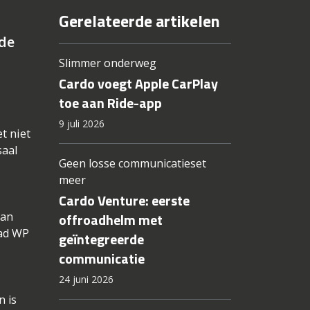
Gerelateerde artikelen
 de
Slimmer onderweg
Cardo voegt Apple CarPlay
toe aan Ride-app
9 juli 2026
t niet
saal
Geen losse communicatieset
meer
Cardo Venture: eerste
van
offroadhelm met
oad WP
geïntegreerde
communicatie
24 juni 2026
n is