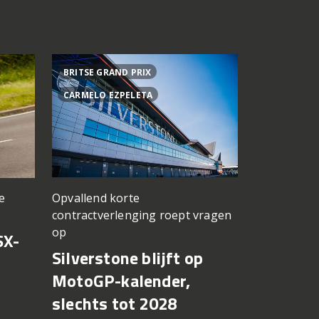
BRITSE GRAND PRIX
ACHTER DE
CARMELO EZPELETA
ASPAR TEA
Opvallend korte
e
een TT Ass
contractverlenging roept vragen
vergeten
op
SX-
Achter d
Silverstone blijft op
CFMOTO
MotoGP-kalender,
6 augustus 2
slechts tot 2028