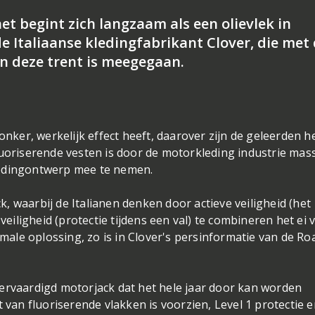
het begint zich langzaam als een olievlek in
e Italiaanse kledingfabrikant Clover, die met
n deze trent is meegegaan.
onker, werkelijk effect heeft, daarover zijn de geleerden he
luoriserende vesten is door de motorkleding industrie mas
ledingontwerp mee te nemen.
 waarbij de Italianen denken door actieve veiligheid (het
iligheid (protectie tijdens een val) te combineren het ei 
ale oplossing, zo is in Clover's persinformatie van de R
ervaardigd motorjack dat het hele jaar door kan worden
 van fluoriserende vlakken is voorzien, Level 1 protectie e