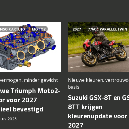
NSO CARTUJO
MOTO2
2027
776CC PARALLELTWIN
vermogen, minder gewicht
Nieuwe kleuren, vertrouwd
basis
uwe Triumph Moto2-
Suzuki GSX-8T en G
r voor 2027
8TT krijgen
cieel bevestigd
kleurenupdate voor
stus 2026
2027