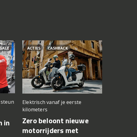
GALE
ACTIES
CASHBACK
ÁLEX RINS
n steun
Elektrisch vanaf je eerste
Testwerk g
kilometers
Yamaha 
Zero beloont nieuwe
n in
Fernánde
motorrijders met
in op Si