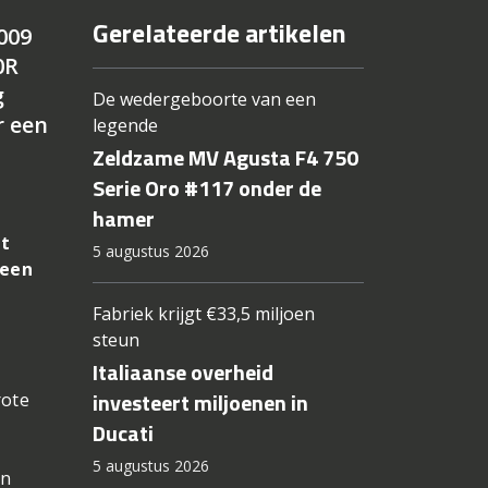
Gerelateerde artikelen
009
0R
g
De wedergeboorte van een
r een
legende
Zeldzame MV Agusta F4 750
Serie Oro #117 onder de
hamer
et
5 augustus 2026
 een
Fabriek krijgt €33,5 miljoen
steun
Italiaanse overheid
investeert miljoenen in
rote
Ducati
5 augustus 2026
jn