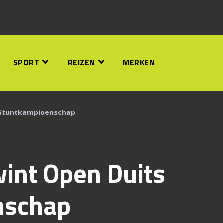
SPORT
REIZEN
MERKEN
s Stuntkampioenschap
wint Open Duits
nschap