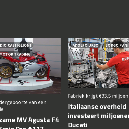
DIO CASTIGLIONI
ADOLFO URSO
BORGO PANI
 MOTOR TRADING
Fabriek krijgt €33,5 miljoe
dergeboorte van een
Italiaanse overheid
de
investeert miljoene
zame MV Agusta F4
Ducati
Serie Oro #117