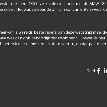
wste trick, een '180 brake slide roll back,' met de BMW F80
ie circle'. Het was voldoende om zijn concurrenten wedero
veel van 's werelds beste rijders aan deze wedstrijd mee, di
nale was dan ook behoorlijk zenuwslopend. Hoewel ik niet
h het risico te nemen en 'm uit te voeren, en dat pakte per
Deel