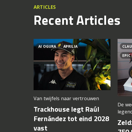
ARTICLES
Recent Articles
AI OGURA
APRILIA
CLAU
EPIC
Van twijfels naar vertrouwen
De we
Trackhouse legt Raúl
legen
Fernández tot eind 2028
Zeld
vast
750 