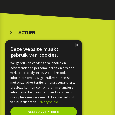
ACTUEEL
MERKEN
×
Deze website maakt
KOOPGIDS
gebruik van cookies.
TESTEN
We gebruiken cookies om inhoud en
advertenties te personaliseren en om ons
verkeer te analyseren. We delen ook
SPORT
informatie over uw gebruik van onze site
met onze advertentie- en analysepartners,
die deze kunnen combineren met andere
REPORTAGE
informatie die u aan hen heeft verstrekt of
die zij hebben verzameld door uw gebruik
TOUREN
van hun diensten.
Privacybeleid
NIEUWSBRIEF
ALLES ACCEPTEREN