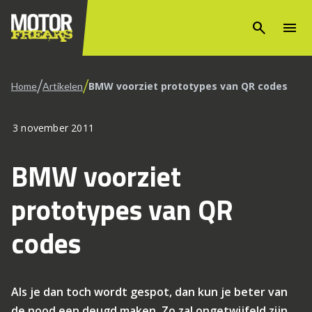
search
menu
/
/
BMW voorziet prototypes van QR codes
Home
Artikelen
3 november 2011
BMW voorziet
prototypes van QR
codes
Als je dan toch wordt gespot, dan kun je beter van
de nood een deugd maken. Zo zal ongetwijfeld zijn