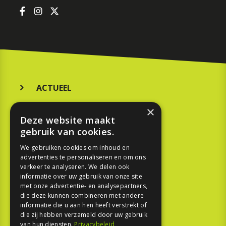
ACTUEEL
MERKEN
×
Deze website maakt
KOOPGIDS
gebruik van cookies.
TESTEN
We gebruiken cookies om inhoud en
advertenties te personaliseren en om ons
verkeer te analyseren. We delen ook
SPORT
informatie over uw gebruik van onze site
met onze advertentie- en analysepartners,
die deze kunnen combineren met andere
REPORTAGE
informatie die u aan hen heeft verstrekt of
die zij hebben verzameld door uw gebruik
TOUREN
van hun diensten.
Privacybeleid