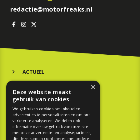
redactie@motorfreaks.nl
ACTUEEL
MERKEN
×
Deze website maakt
KOOPGIDS
gebruik van cookies.
TESTEN
We gebruiken cookies om inhoud en
advertenties te personaliseren en om ons
verkeer te analyseren. We delen ook
SPORT
informatie over uw gebruik van onze site
met onze advertentie- en analysepartners,
die deze kunnen combineren met andere
REPORTAGE