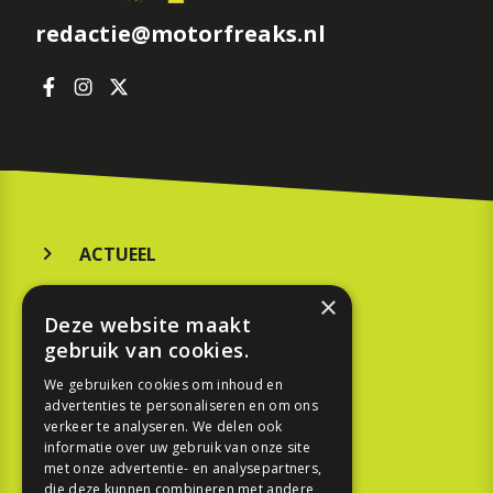
redactie@motorfreaks.nl
ACTUEEL
MERKEN
×
Deze website maakt
KOOPGIDS
gebruik van cookies.
TESTEN
We gebruiken cookies om inhoud en
advertenties te personaliseren en om ons
verkeer te analyseren. We delen ook
SPORT
informatie over uw gebruik van onze site
met onze advertentie- en analysepartners,
die deze kunnen combineren met andere
REPORTAGE