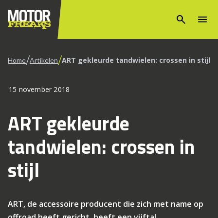
search
menu
/
/
ART gekleurde tandwielen: crossen in stijl
Home
Artikelen
15 november 2018
ART gekleurde
tandwielen: crossen in
stijl
ART, de accessoire producent die zich met name op
offroad heeft gericht, heeft een vijftal