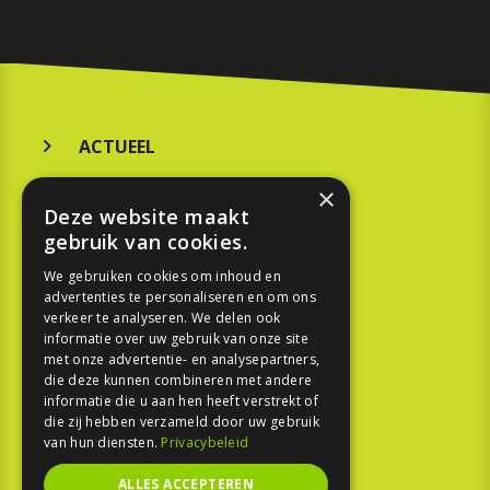
ACTUEEL
MERKEN
×
Deze website maakt
KOOPGIDS
gebruik van cookies.
TESTEN
We gebruiken cookies om inhoud en
advertenties te personaliseren en om ons
verkeer te analyseren. We delen ook
SPORT
informatie over uw gebruik van onze site
met onze advertentie- en analysepartners,
die deze kunnen combineren met andere
REPORTAGE
informatie die u aan hen heeft verstrekt of
die zij hebben verzameld door uw gebruik
TOUREN
van hun diensten.
Privacybeleid
NIEUWSBRIEF
ALLES ACCEPTEREN