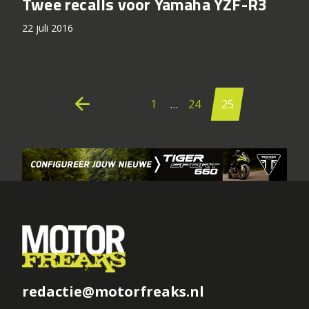
Twee recalls voor Yamaha YZF-R3
22 juli 2016
Berichten
paginering
arrow_back
1
…
24
25
redactie@motorfreaks.nl