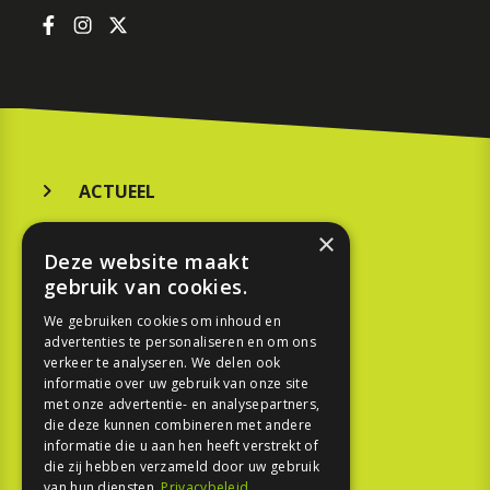
ACTUEEL
MERKEN
×
Deze website maakt
KOOPGIDS
gebruik van cookies.
TESTEN
We gebruiken cookies om inhoud en
advertenties te personaliseren en om ons
verkeer te analyseren. We delen ook
SPORT
informatie over uw gebruik van onze site
met onze advertentie- en analysepartners,
REPORTAGE
die deze kunnen combineren met andere
informatie die u aan hen heeft verstrekt of
die zij hebben verzameld door uw gebruik
TOUREN
van hun diensten.
Privacybeleid