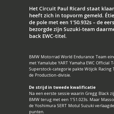
Het Circuit Paul Ricard staat klaa
heeft zich in topvorm gemeld. Éti
de pole met een 1'50.932s – de eer
bezorgde zijn Suzuki-team daarmee
back EWC-titel.
BMW Motorrad World Endurance Team eindi
met Yamalube YART Yamaha EWC Official Tea
Superstock-categorie pakte Wójcik Racing T
de Production-divisie.
De strijd in tweede kwalificatie
Na een eerste sessie waarin Gregg Black zi
BMW terug met een 1'51.023s. Maar Masson
de Yoshimura SERT Motul Suzuki verlaagde h
punten.