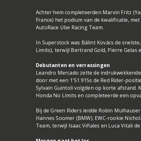
Achter hem completeerden Marvin Fritz (Ya
France) het podium van de kwalificatie, me
AutoRace Ube Racing Team.
In Superstock was Bálint Kovács de snelste
Limits), terwijl Bertrand Gold, Pierre Gela
Debutanten en verrassingen
Leandro Mercado zette de indrukwekkende
door met een 1'51.915s de Red Rider-posit
Sylvain Guintoli volgden op korte afstand. 
Honda No Limits en completeerde een opvall
Bij de Green Riders leidde Robin Mulhause
Hannes Soomer (BMW). EWC-rookie Nicholas 
Team, terwijl Isaac Viñales en Luca Vitali d
Morgen gaat het los