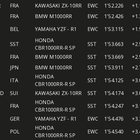
R
FRA
KAWASAKI ZX-10RR
EWC
1'52.226
+1.
FRA
BMW M1000RR
EWC
1'52.426
+1.
BEL
YAMAHA YZF - R1
EWC
1'53.115
+1.
HONDA
SST
SST
1'53.663
+2.
CBR1000RR-R SP
FRA
BMW M1000RR
SST
1'53.669
+2.
JPN
BMW M1000RR
SST
1'53.911
+2.
HONDA
ITA
SST
1'54.125
+3.
CBR1000RR-R SP
ND
SUI
KAWASAKI ZX-10RR
SST
1'54.174
+3.
HONDA
FRA
SST
1'54.247
+3.
CBR1000RR-R SP
GER
YAMAHA YZF - R1
EWC
1'54.476
+3.
HONDA
POL
EWC
1'54.540
+3.
CBR1000RR-R SP