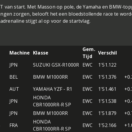
ET van start. Met Masson op pole, de Yamaha en BMW-top
ngen zorgen, belooft het een bloedstollende race te word
adrenaline stijgt al op voor de startvlag.
Gem.
Machine
Klasse
Verschil
Tijd
JPN
SUZUKI GSX-R1000R
EWC
1'51.122
BEL
BMW M1000RR
EWC
1'51.376
+0.
AUT
YAMAHA YZF - R1
EWC
1'51.461
+0.
HONDA
JPN
EWC
1'51.538
+0.
CBR1000RR-R SP
JPN
BMW M1000RR
EWC
1'51.879
+0.
HONDA
G
FRA
EWC
1'52.166
+1.
CBR1000RR-R SP