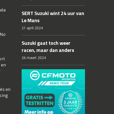
nda
SERT Suzuki wint 24 uur van
Le Mans
21 april 2024
 No
Suzuki gaat toch weer
racen, maar dan anders
26 maart 2024
ort
 en
r
rés en
cing