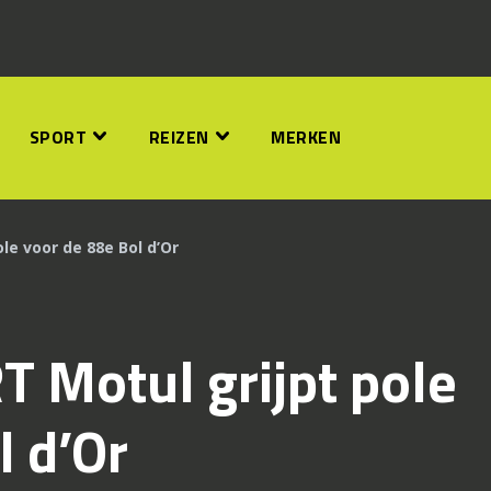
SPORT
REIZEN
MERKEN
le voor de 88e Bol d’Or
 Motul grijpt pole
l d’Or