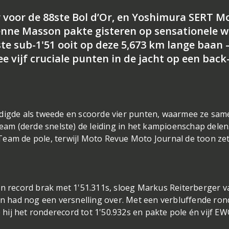
r voor de 88ste Bol d’Or, en Yoshimura SERT M
enne Masson pakte gisteren op sensationele w
ste sub-1'51 ooit op deze 5,673 km lange baan 
 vijf cruciale punten in de jacht op een back
gde als tweede en scoorde vier punten, waarmee ze sam
m (derde snelste) de leiding in het kampioenschap delen.
eam de pole, terwijl Moto Revue Moto Journal de toon zet
jn record brak met 1'51.311s, sloeg Markus Reiterberger v
 had nog een versnelling over. Met een verbluffende ron
ij het ronderecord tot 1'50.932s en pakte pole én vijf EW