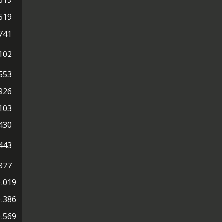
319
519
741
102
553
926
103
430
443
877
.019
.386
.569