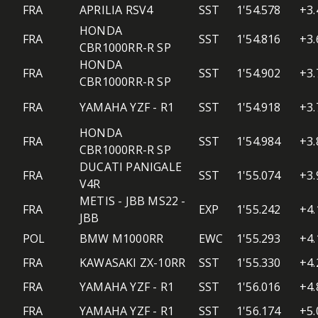
FRA
APRILIA RSV4
SST
1'54.578
+3.
HONDA
FRA
SST
1'54.816
+3.
CBR1000RR-R SP
HONDA
FRA
SST
1'54.902
+3.
CBR1000RR-R SP
FRA
YAMAHA YZF - R1
SST
1'54.918
+3.
HONDA
FRA
SST
1'54.984
+3.
CBR1000RR-R SP
DUCATI PANIGALE
FRA
SST
1'55.074
+3.
V4R
METIS - JBB MS22 -
FRA
EXP
1'55.242
+4.
JBB
POL
BMW M1000RR
EWC
1'55.293
+4.
FRA
KAWASAKI ZX-10RR
SST
1'55.330
+4.
FRA
YAMAHA YZF - R1
SST
1'56.016
+4.
FRA
YAMAHA YZF - R1
SST
1'56.174
+5.