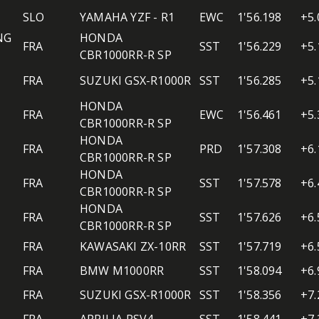
SLO
YAMAHA YZF - R1
EWC
1'56.198
+5.
NG
HONDA
FRA
SST
1'56.229
+5.
CBR1000RR-R SP
FRA
SUZUKI GSX-R1000R
SST
1'56.285
+5.
HONDA
FRA
EWC
1'56.461
+5.
CBR1000RR-R SP
HONDA
FRA
PRD
1'57.308
+6.
CBR1000RR-R SP
HONDA
FRA
SST
1'57.578
+6.
CBR1000RR-R SP
HONDA
FRA
SST
1'57.626
+6.
CBR1000RR-R SP
FRA
KAWASAKI ZX-10RR
SST
1'57.719
+6.
FRA
BMW M1000RR
SST
1'58.094
+6.
FRA
SUZUKI GSX-R1000R
SST
1'58.356
+7.