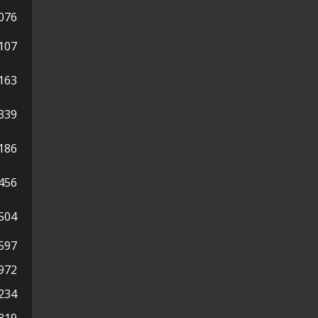
076
107
163
339
186
456
504
597
972
234