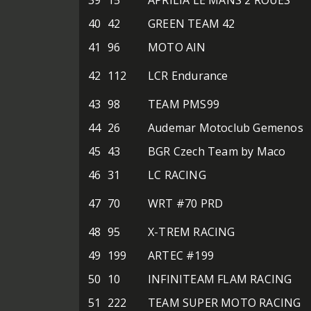
39
15
APRILIA LE MANS 2 ROUES
40
42
GREEN TEAM 42
41
96
MOTO AIN
42
112
LCR Endurance
43
98
TEAM PMS99
44
26
Audemar Motoclub Gemenos
45
43
BGR Czech Team by Maco
46
31
LC RACING
47
70
WRT #70 PRD
48
95
X-TREM RACING
49
199
ARTEC #199
50
10
INFINITEAM FLAM RACING
51
222
TEAM SUPER MOTO RACING