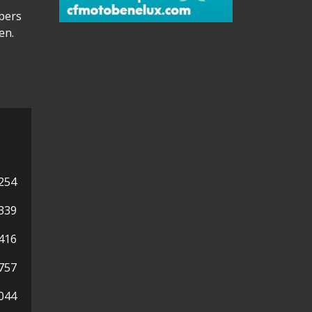
pers
en.
254
339
416
757
044