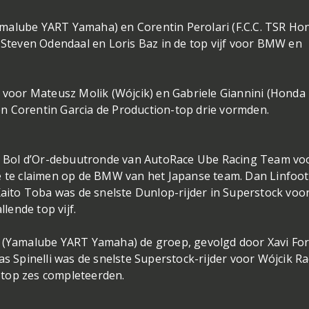
malube YART Yamaha) en Corentin Perolari (F.C.C. TSR Ho
t Steven Odendaal en Loris Baz in de top vijf voor BMW en
, voor Mateusz Molik (Wójcik) en Gabriele Giannini (Honda
s en Corentin Garcia de Production-top drie vormden.
 Bol d’Or-debuutronde van AutoRace Ube Racing Team vo
ie te claimen op de BMW van het Japanse team. Dan Linfoot
Kaito Toba was de snelste Dunlop-rijder in Superstock voo
ende top vijf.
r (Yamalube YART Yamaha) de groep, gevolgd door Xavi Fo
Spinelli was de snelste Superstock-rijder voor Wójcik Ra
e top zes completeerden.