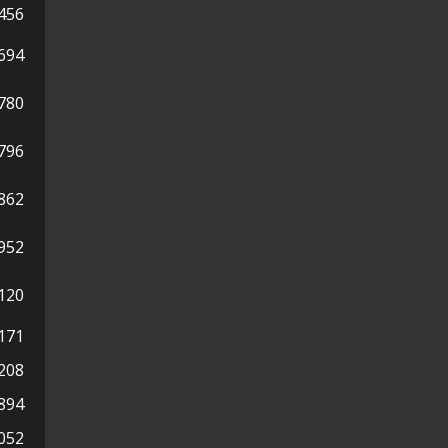
456
694
780
796
862
952
120
171
208
894
052