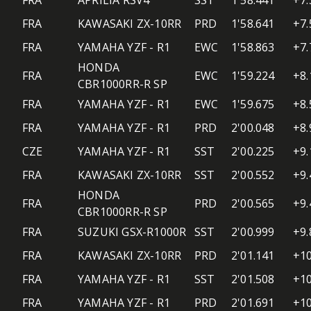
FRA
APRILIA RSV4
SST
1'58.441
+7.
FRA
KAWASAKI ZX-10RR
PRD
1'58.641
+7.
FRA
YAMAHA YZF - R1
EWC
1'58.863
+7.
HONDA
FRA
EWC
1'59.224
+8.
CBR1000RR-R SP
FRA
YAMAHA YZF - R1
EWC
1'59.675
+8.
FRA
YAMAHA YZF - R1
PRD
2'00.048
+8.
CZE
YAMAHA YZF - R1
SST
2'00.225
+9.
FRA
KAWASAKI ZX-10RR
SST
2'00.552
+9.
HONDA
FRA
PRD
2'00.565
+9.
CBR1000RR-R SP
FRA
SUZUKI GSX-R1000R
SST
2'00.999
+9.
FRA
KAWASAKI ZX-10RR
PRD
2'01.141
+10
FRA
YAMAHA YZF - R1
SST
2'01.508
+10
FRA
YAMAHA YZF - R1
PRD
2'01.691
+10