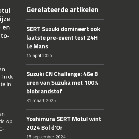
Gerelateerde artikelen
otul
ijze
– en
SERT Suzuki domineert ook
-to-
laatste pre-event test 24H
Le Mans
15 april 2025
en
Suzuki CN Challenge: 46e 8
 In de
uren van Suzuka met 100%
te in
biobrandstof
31 maart 2025
an
Yoshimura SERT Motul wint
de op
2024 Bol d’Or
C-
15 september 2024