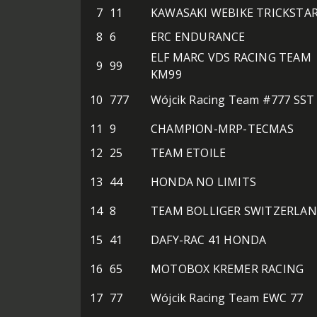
7
11
KAWASAKI WEBIKE TRICKSTA
8
6
ERC ENDURANCE
ELF MARC VDS RACING TEAM
9
99
KM99
10
777
Wójcik Racing Team #777 SST
11
9
CHAMPION-MRP-TECMAS
12
25
TEAM ETOILE
13
44
HONDA NO LIMITS
14
8
TEAM BOLLIGER SWITZERLA
15
41
DAFY-RAC 41 HONDA
16
65
MOTOBOX KREMER RACING
17
77
Wójcik Racing Team EWC 77