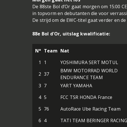
De 88ste Bol d’Or gaat morgen om 15:00 C
in topvorm en debutanten die voor verrassi
De strijd om de EWC-titel gaat verder en de 
88e Bol d'Or, uitslag kwalificatie:
N°
Team
Nat
1
1
YOSHIMURA SERT MOTUL
BMW MOTORRAD WORLD
2
37
ENDURANCE TEAM
3
7
YART YAMAHA
4
5
FCC TSR HONDA France
5
76
AutoRace Ube Racing Team
6
4
TATI TEAM BERINGER RACIN