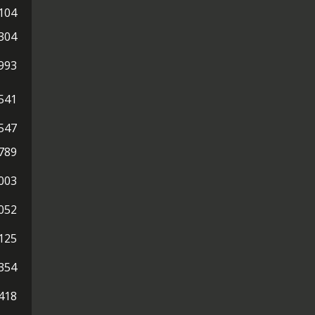
104
304
993
541
547
789
003
052
125
354
418