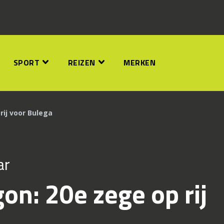
SPORT
REIZEN
MERKEN
rij voor Bulega
ar
n: 20e zege op rij