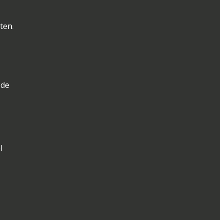
ten.
 de
l