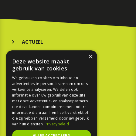
ACTUEEL
MERKEN
×
Deze website maakt
KOOPGIDS
gebruik van cookies.
TESTEN
We gebruiken cookies om inhoud en
advertenties te personaliseren en om ons
verkeer te analyseren. We delen ook
SPORT
informatie over uw gebruik van onze site
met onze advertentie- en analysepartners,
REPORTAGE
die deze kunnen combineren met andere
informatie die u aan hen heeft verstrekt of
die zij hebben verzameld door uw gebruik
TOUREN
van hun diensten.
Privacybeleid
NIEUWSBRIEF
ALLES ACCEPTEREN