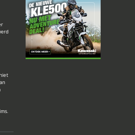
er
werd
niet
van
n
ims.