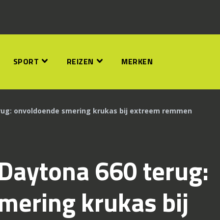
SPORT
REIZEN
MERKEN
rug: onvoldoende smering krukas bij extreem remmen
Daytona 660 terug:
mering krukas bij