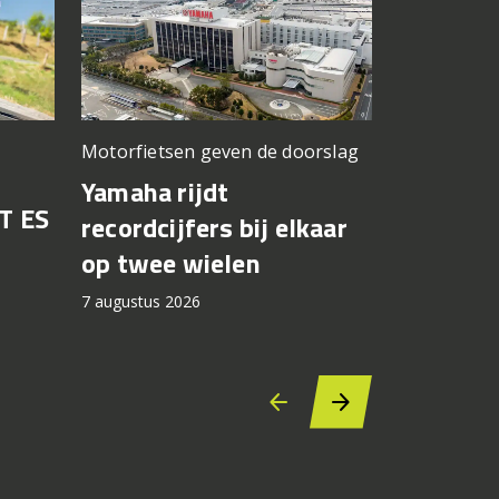
Motorfietsen geven de doorslag
Problemen b
gedacht
Yamaha rijdt
T ES
Honda br
recordcijfers bij elkaar
recall fo
op twee wielen
44.000 
7 augustus 2026
7 augustus 2