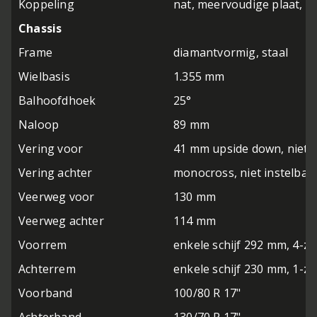
Koppeling
nat, meervoudige plaat, k
Chassis
Frame
diamantvormig, staal
Wielbasis
1.355 mm
Balhoofdhoek
25°
Naloop
89 mm
Vering voor
41 mm upside down, niet i
Vering achter
monocross, niet instelbaa
Veerweg voor
130 mm
Veerweg achter
114 mm
Voorrem
enkele schijf 292 mm, 4-z
Achterrem
enkele schijf 230 mm, 1-z
Voorband
100/80 R 17"