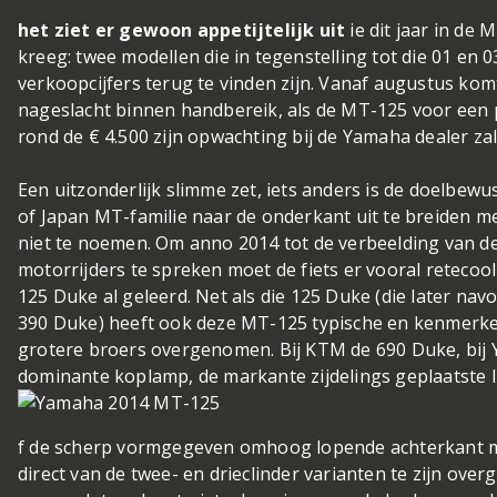
het ziet er gewoon appetijtelijk uit
ie dit jaar in de
kreeg: twee modellen die in tegenstelling tot die 01 en 03
verkoopcijfers terug te vinden zijn. Vanaf augustus ko
nageslacht binnen handbereik, als de MT-125 voor een p
rond de € 4.500 zijn opwachting bij de Yamaha dealer z
Een uitzonderlijk slimme zet, iets anders is de doelbew
of Japan MT-familie naar de onderkant uit te breiden me
niet te noemen. Om anno 2014 tot de verbeelding van d
motorrijders te spreken moet de fiets er vooral retecoo
125 Duke al geleerd. Net als die 125 Duke (die later nav
390 Duke) heeft ook deze MT-125 typische en kenmerke
grotere broers overgenomen. Bij KTM de 690 Duke, bi
dominante koplamp, de markante zijdelings geplaatste l
f de scherp vormgegeven omhoog lopende achterkant me
direct van de twee- en drieclinder varianten te zijn ov