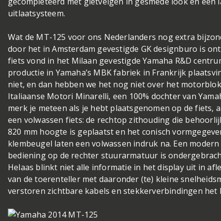
gecompleteerd met gietvelgen in gesmede look en een l
uitlaatsysteem.
Wat de MT-125 voor ons Nederlanders nog extra bijzond
door het in Amsterdam gevestigde GK designburo is on
fiets vond in het Milaan gevestigde Yamaha R&D centrum 
productie in Yamaha’s MBK fabriek in Frankrijk plaatsvi
niet, en dan hebben we het nog niet over het motorblok
Italiaanse Motori Minarelli, een 100% dochter van Yam
merk je meteen als je hebt plaatsgenomen op de fiets, 
een volwassen fiets: de rechtop zithouding die behoorlij
820 mm hoogte is geplaatst en het conisch vormgegeve
klembeugel laten een volwassen indruk na. Een modern
bediening op de rechter stuurarmatuur is ondergebracht
Helaas blinkt niet alle informatie in het display uit in a
van de toerenteller met daaronder (te) kleine snelheid
verstoren zichtbare kabels en stekkerverbindingen het 