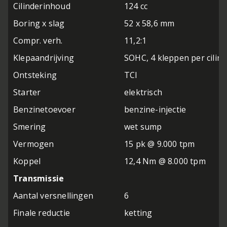
Cilinderinhoud
124 cc
Boring x slag
52 x 58,6 mm
Compr. verh.
11,2:1
Klepaandrijving
SOHC, 4 kleppen per cilind
Ontsteking
TCI
Starter
elektrisch
Benzinetoevoer
benzine-injectie
Smering
wet sump
Vermogen
15 pk @ 9.000 tpm
Koppel
12,4 Nm @ 8.000 tpm
Transmissie
Aantal versnellingen
6
Finale reductie
ketting