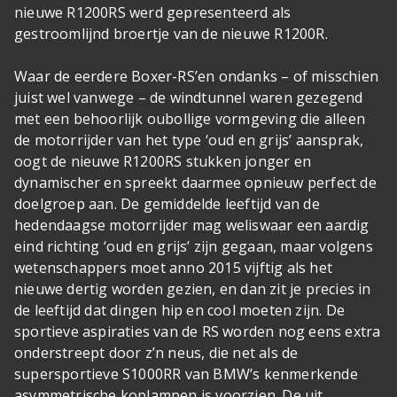
nieuwe R1200RS werd gepresenteerd als
gestroomlijnd broertje van de nieuwe R1200R.
Waar de eerdere Boxer-RS’en ondanks – of misschien
juist wel vanwege – de windtunnel waren gezegend
met een behoorlijk oubollige vormgeving die alleen
de motorrijder van het type ‘oud en grijs’ aansprak,
oogt de nieuwe R1200RS stukken jonger en
dynamischer en spreekt daarmee opnieuw perfect de
doelgroep aan. De gemiddelde leeftijd van de
hedendaagse motorrijder mag weliswaar een aardig
eind richting ‘oud en grijs’ zijn gegaan, maar volgens
wetenschappers moet anno 2015 vijftig als het
nieuwe dertig worden gezien, en dan zit je precies in
de leeftijd dat dingen hip en cool moeten zijn. De
sportieve aspiraties van de RS worden nog eens extra
onderstreept door z’n neus, die net als de
supersportieve S1000RR van BMW’s kenmerkende
asymmetrische koplampen is voorzien. De uit