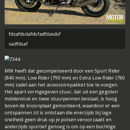
fdsafdsdafdsfadfdasdsf
f
sadfdsaf
s
MW heeft dat gecompenseerd door een Sport Rider
(840 mm), Low Rider (790 mm) en Extra Low Rider (760
mm) zadel aan het accessoirepakket toe te voegen.
Het apart vormgegeven stuur, dat uit een gegoten
middenstuk en twee stuurpennen bestaat, is hoog
boven de kroonplaat gemonteerd, waardoor er een
ontspannen zit is ontstaan die enerzijds bij lage
snelheid geen druk op je polsen veroorzaakt en
anderzijds sportief genoeg is om op een bochtige