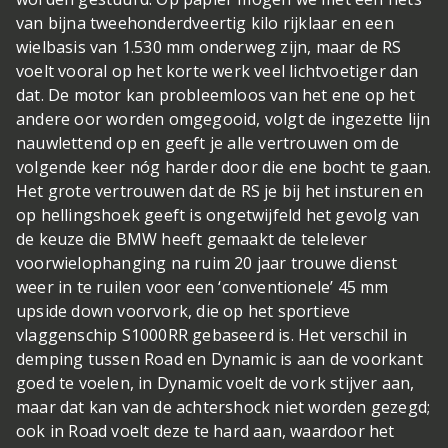
van bijna tweehonderdveertig kilo rijklaar en een
wielbasis van 1.530 mm onderweg zijn, maar de RS
voelt vooral op het korte werk veel lichtvoetiger dan
dat. De motor kan probleemloos van het ene op het
andere oor worden omgegooid, volgt de ingezette lijn
nauwlettend op en geeft je alle vertrouwen om de
volgende keer nóg harder door die ene bocht te gaan.
Het grote vertrouwen dat de RS je bij het insturen en
op hellingshoek geeft is ongetwijfeld het gevolg van
de keuze die BMW heeft gemaakt de telelever
voorwielophanging na ruim 20 jaar trouwe dienst
weer in te ruilen voor een ‘conventionele’ 45 mm
upside down voorvork, die op het sportieve
vlaggenschip S1000RR gebaseerd is. Het verschil in
demping tussen Road en Dynamic is aan de voorkant
goed te voelen, in Dynamic voelt de vork stijver aan,
maar dat kan van de achtershock niet worden gezegd;
ook in Road voelt deze te hard aan, waardoor het