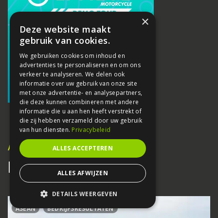
×
Deze website maakt
gebruik van cookies.
We gebruiken cookies om inhoud en
advertenties te personaliseren en om ons
verkeer te analyseren. We delen ook
informatie over uw gebruik van onze site
met onze advertentie- en analysepartners,
die deze kunnen combineren met andere
informatie die u aan hen heeft verstrekt of
die zij hebben verzameld door uw gebruik
van hun diensten.
Privacybeleid
ARTICLES
ALLES ACCEPTEREN
Recent Articles
ALLES AFWIJZEN
DETAILS WEERGEVEN
ASEAN
BEDRIJFSRESULTATEN
STRIKT NOODZAKELIJK