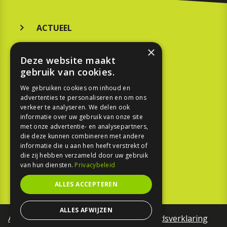
ACTUEEL
MERKEN
×
Deze website maakt
KOOPGIDS
gebruik van cookies.
TESTEN
We gebruiken cookies om inhoud en
advertenties te personaliseren en om ons
verkeer te analyseren. We delen ook
SPORT
informatie over uw gebruik van onze site
met onze advertentie- en analysepartners,
die deze kunnen combineren met andere
REPORTAGE
informatie die u aan hen heeft verstrekt of
die zij hebben verzameld door uw gebruik
TOUREN
van hun diensten.
Privacybeleid
NIEUWSBRIEF
ALLES ACCEPTEREN
ALLES AFWIJZEN
Algemene voorwaarden
Toegankelijkheidsverklaring