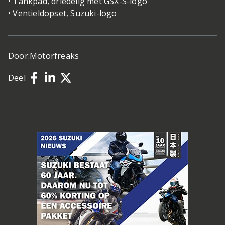
• Tankpad, driedelig met GSX-S-logo
• Ventieldopset, Suzuki-logo
Door:
Motorfreaks
Deel