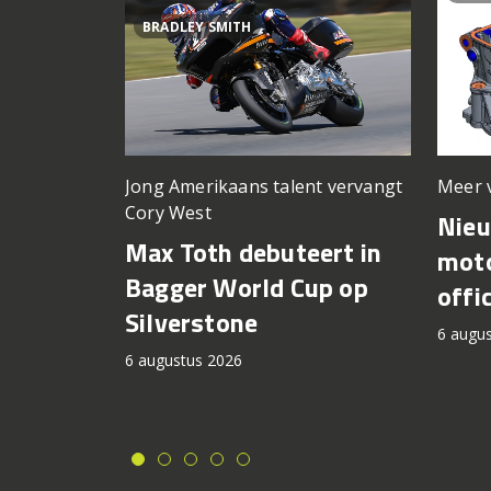
BRADLEY SMITH
Meer 
Jong Amerikaans talent vervangt
Cory West
Nie
Max Toth debuteert in
moto
Bagger World Cup op
offi
Silverstone
6 augu
6 augustus 2026