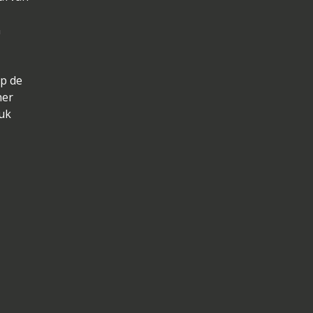
n
op de
ner
tuk
.