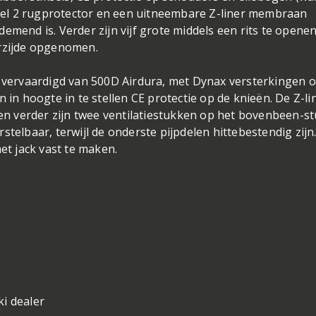
level 2 rugprotector en een uitneembare Z-liner membraan
emend is. Verder zijn vijf grote middels een rits te opene
erzijde opgenomen.
k vervaardigd van 500D Airdura, met Dynax versterkingen 
 in hoogte in te stellen CE protectie op de knieën. De Z-li
n verder zijn twee ventilatiestukken op het bovenbeen-s
stelbaar, terwijl de onderste pijpdelen hittebestendig zijn
et jack vast te maken.
i dealer