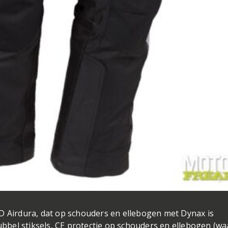
D Airdura, dat op schouders en ellebogen met Dynax is
dubbel stiksels, CE protectie op schouders en ellebogen (w