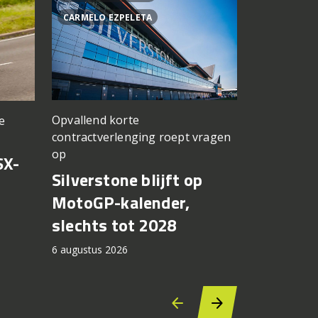
CARMELO EZPELETA
ASPAR TEA
Opvallend korte
e
een TT Ass
contractverlenging roept vragen
vergeten
op
SX-
Achter d
Silverstone blijft op
CFMOTO
MotoGP-kalender,
6 augustus 2
slechts tot 2028
6 augustus 2026