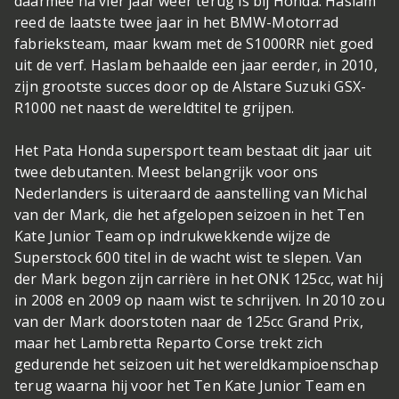
daarmee na vier jaar weer terug is bij Honda. Haslam
reed de laatste twee jaar in het BMW-Motorrad
fabrieksteam, maar kwam met de S1000RR niet goed
uit de verf. Haslam behaalde een jaar eerder, in 2010,
zijn grootste succes door op de Alstare Suzuki GSX-
R1000 net naast de wereldtitel te grijpen.
Het Pata Honda supersport team bestaat dit jaar uit
twee debutanten. Meest belangrijk voor ons
Nederlanders is uiteraard de aanstelling van Michal
van der Mark, die het afgelopen seizoen in het Ten
Kate Junior Team op indrukwekkende wijze de
Superstock 600 titel in de wacht wist te slepen. Van
der Mark begon zijn carrière in het ONK 125cc, wat hij
in 2008 en 2009 op naam wist te schrijven. In 2010 zou
van der Mark doorstoten naar de 125cc Grand Prix,
maar het Lambretta Reparto Corse trekt zich
gedurende het seizoen uit het wereldkampioenschap
terug waarna hij voor het Ten Kate Junior Team en