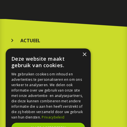
ACTUEEL
MERKEN
×
Deze website maakt
KOOPGIDS
gebruik van cookies.
TESTEN
We gebruiken cookies om inhoud en
advertenties te personaliseren en om ons
verkeer te analyseren. We delen ook
SPORT
informatie over uw gebruik van onze site
met onze advertentie- en analysepartners,
REPORTAGE
die deze kunnen combineren met andere
informatie die u aan hen heeft verstrekt of
die zij hebben verzameld door uw gebruik
TOUREN
van hun diensten.
Privacybeleid
NIEUWSBRIEF