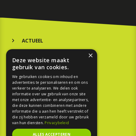
ACTUEEL
MERKEN
×
Deze website maakt
KOOPGIDS
gebruik van cookies.
TESTEN
We gebruiken cookies om inhoud en
advertenties te personaliseren en om ons
verkeer te analyseren. We delen ook
SPORT
informatie over uw gebruik van onze site
met onze advertentie- en analysepartners,
die deze kunnen combineren met andere
REPORTAGE
informatie die u aan hen heeft verstrekt of
die zij hebben verzameld door uw gebruik
TOUREN
van hun diensten.
Privacybeleid
NIEUWSBRIEF
ALLES ACCEPTEREN