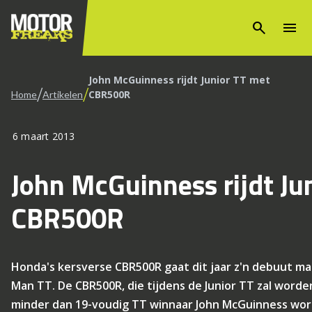
search
menu
John McGuinness rijdt Junior TT met
/
/
CBR500R
Home
Artikelen
6 maart 2013
John McGuinness rijdt Ju
CBR500R
Honda's kersverse CBR500R gaat dit jaar z'n debuut ma
Man TT. De CBR500R, die tijdens de Junior TT zal worde
minder dan 19-voudig TT winnaar John McGuinness wo