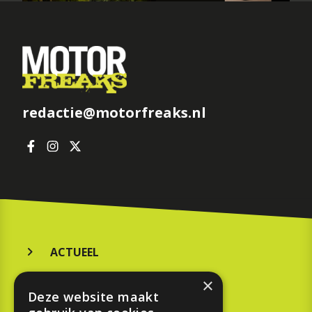
redactie@motorfreaks.nl
ACTUEEL
MERKEN
×
Deze website maakt
KOOPGIDS