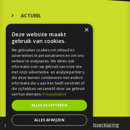
ACTUEEL
×
MERKEN
Deze website maakt
gebruik van cookies.
KOOPGIDS
We gebruiken cookies om inhoud en
TESTEN
advertenties te personaliseren en om ons
verkeer te analyseren. We delen ook
informatie over uw gebruik van onze site
SPORT
met onze advertentie- en analysepartners,
die deze kunnen combineren met andere
REPORTAGE
informatie die u aan hen heeft verstrekt of
die zij hebben verzameld door uw gebruik
TOUREN
van hun diensten.
Privacybeleid
ALLES ACCEPTEREN
NIEUWSBRIEF
ALLES AFWIJZEN
Algemene voorwaarden
Toegankelijkheidsverklaring