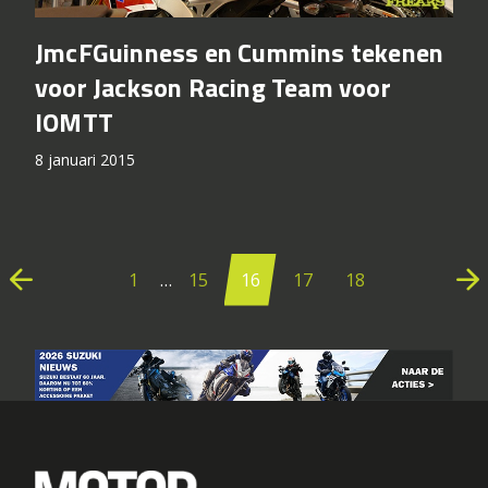
JmcFGuinness en Cummins tekenen
voor Jackson Racing Team voor
IOMTT
8 januari 2015
Berichten
paginering
arrow_back
arrow_forward
1
…
15
16
17
18