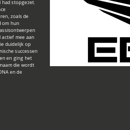
l had stopgezet.
nce
ren, zoals de
d om hun
hassisontwerpen
 actief mee aan
e duidelijk op
nische successen
gen en ging het
n naam die wordt
-DNA en de