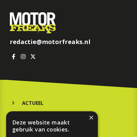
redactie@motorfreaks.nl
ACTUEEL
MERKEN
×
Deze website maakt
KOOPGIDS
gebruik van cookies.