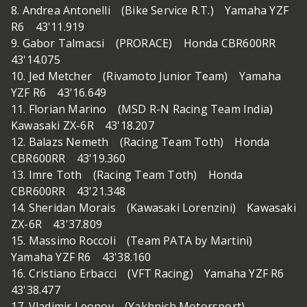
8. Andrea Antonelli (Bike Service R.T.) Yamaha YZF
R6 43'11.919
9. Gabor Talmacsi (PRORACE) Honda CBR600RR
43'14.075
10. Jed Metcher (Rivamoto Junior Team) Yamaha
YZF R6 43'16.649
11. Florian Marino (MSD R-N Racing Team India)
Kawasaki ZX-6R 43'18.207
12. Balazs Nemeth (Racing Team Toth) Honda
CBR600RR 43'19.360
13. Imre Toth (Racing Team Toth) Honda
CBR600RR 43'21.348
14. Sheridan Morais (Kawasaki Lorenzini) Kawasaki
ZX-6R 43'37.809
15. Massimo Roccoli (Team PATA by Martini)
Yamaha YZF R6 43'38.160
16. Cristiano Erbacci (VFT Racing) Yamaha YZF R6
43'38.477
17. Vladimir Leonov (Yakhnich Motorsport)