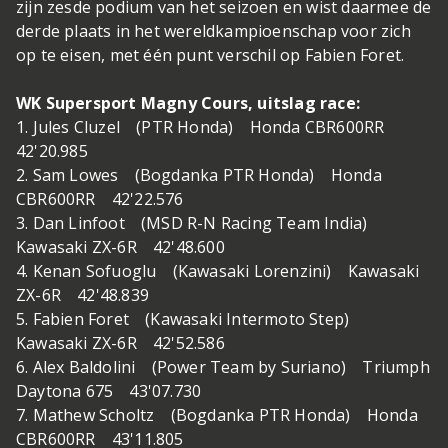
zijn zesde podium van het seizoen en wist daarmee de
derde plaats in het wereldkampioenschap voor zich
op te eisen, met één punt verschil op Fabien Foret.
WK Supersport Magny Cours, uitslag race:
1. Jules Cluzel (PTR Honda) Honda CBR600RR
42'20.985
2. Sam Lowes (Bogdanka PTR Honda) Honda
CBR600RR 42'22.576
3. Dan Linfoot (MSD R-N Racing Team India)
Kawasaki ZX-6R 42'48.600
4. Kenan Sofuoglu (Kawasaki Lorenzini) Kawasaki
ZX-6R 42'48.839
5. Fabien Foret (Kawasaki Intermoto Step)
Kawasaki ZX-6R 42'52.586
6. Alex Baldolini (Power Team by Suriano) Triumph
Daytona 675 43'07.730
7. Mathew Scholtz (Bogdanka PTR Honda) Honda
CBR600RR 43'11.805