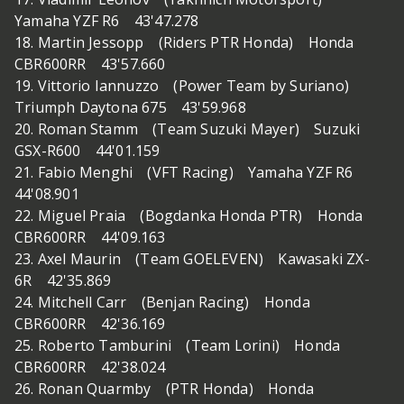
Yamaha YZF R6 43'47.278
18. Martin Jessopp (Riders PTR Honda) Honda
CBR600RR 43'57.660
19. Vittorio Iannuzzo (Power Team by Suriano)
Triumph Daytona 675 43'59.968
20. Roman Stamm (Team Suzuki Mayer) Suzuki
GSX-R600 44'01.159
21. Fabio Menghi (VFT Racing) Yamaha YZF R6
44'08.901
22. Miguel Praia (Bogdanka Honda PTR) Honda
CBR600RR 44'09.163
23. Axel Maurin (Team GOELEVEN) Kawasaki ZX-
6R 42'35.869
24. Mitchell Carr (Benjan Racing) Honda
CBR600RR 42'36.169
25. Roberto Tamburini (Team Lorini) Honda
CBR600RR 42'38.024
26. Ronan Quarmby (PTR Honda) Honda