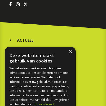
ACTUEEL
MERKEN
×
Deze website maakt
KOOPGIDS
gebruik van cookies.
TESTEN
We gebruiken cookies om inhoud en
advertenties te personaliseren en om ons
verkeer te analyseren. We delen ook
SPORT
informatie over uw gebruik van onze site
met onze advertentie- en analysepartners,
die deze kunnen combineren met andere
REPORTAGE
informatie die u aan hen heeft verstrekt of
die zij hebben verzameld door uw gebruik
TOUREN
van hun diensten.
Privacybeleid