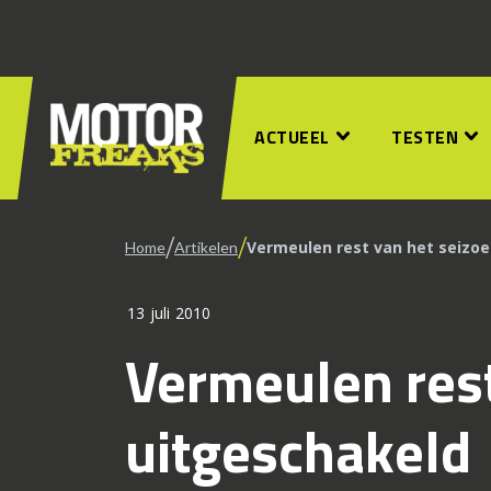
ACTUEEL
TESTEN
/
/
Vermeulen rest van het seizo
Home
Artikelen
13 juli 2010
Vermeulen rest
uitgeschakeld