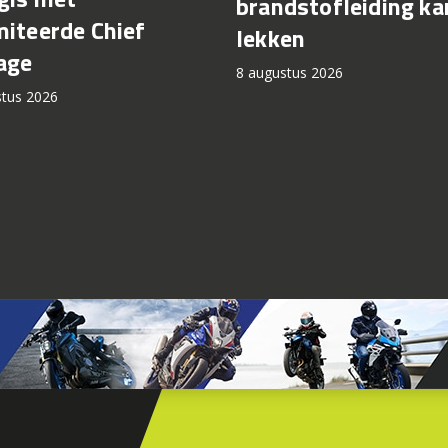
brandstofleiding ka
miteerde Chief
lekken
age
8 augustus 2026
stus 2026