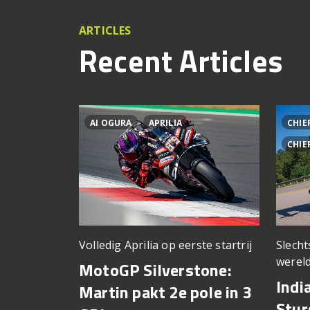
ARTICLES
Recent Articles
AI OGURA
APRILIA
CHIE
CHIE
Volledig Aprilia op eerste startrij
Slech
wereld
MotoGP Silverstone:
Indi
Martin pakt 2e pole in 3
Stur