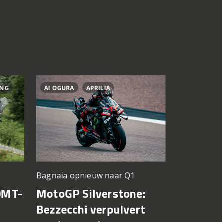
ING
AI OGURA
APRILIA
BRAD BIND
Silverstone
Bagnaia opnieuw naar Q1
KTM krij
0MT-
MotoGP Silverstone:
voor mo
Bezzecchi verpulvert