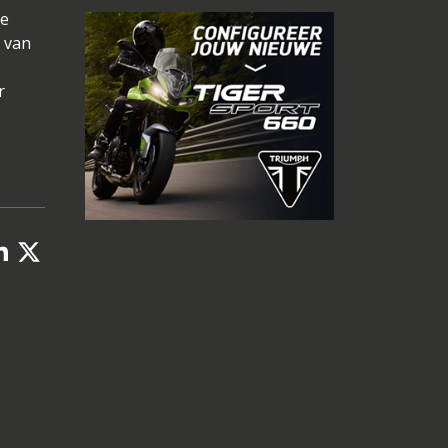
de
j van
r