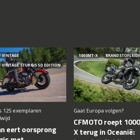
F VINTAGE
1000MT-X
BRANDSTOFLEID
F VINTAGE STURGIS SD EDITION
ts 125 exemplaren
Gaat Europa volgen?
wijd
CFMOTO roept 100
an eert oorsprong
X terug in Oceanië:
gis met