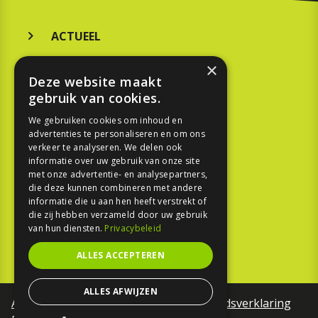
ACTUEEL
MERKEN
×
Deze website maakt
KOOPGIDS
gebruik van cookies.
TESTEN
We gebruiken cookies om inhoud en
advertenties te personaliseren en om ons
verkeer te analyseren. We delen ook
SPORT
informatie over uw gebruik van onze site
met onze advertentie- en analysepartners,
die deze kunnen combineren met andere
REPORTAGE
informatie die u aan hen heeft verstrekt of
die zij hebben verzameld door uw gebruik
TOUREN
van hun diensten.
Privacybeleid
NIEUWSBRIEF
ALLES ACCEPTEREN
ALLES AFWIJZEN
Algemene voorwaarden
Toegankelijkheidsverklaring