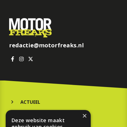
redactie@motorfreaks.nl
ACTUEEL
MERKEN
×
Deze website maakt
KOOPGIDS
gebruik van cookies.