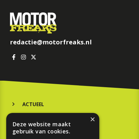
redactie@motorfreaks.nl
ACTUEEL
MERKEN
×
Deze website maakt
KOOPGIDS
gebruik van cookies.