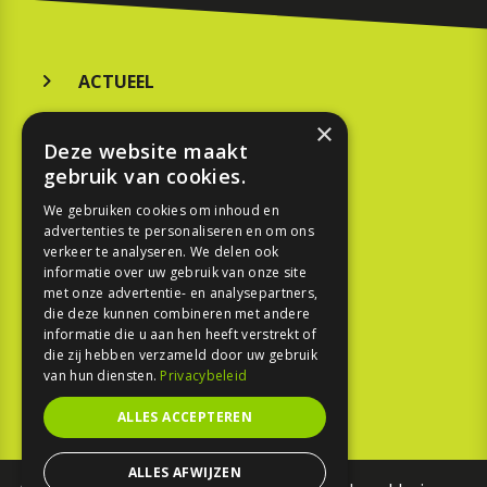
ACTUEEL
MERKEN
×
Deze website maakt
KOOPGIDS
gebruik van cookies.
TESTEN
We gebruiken cookies om inhoud en
advertenties te personaliseren en om ons
verkeer te analyseren. We delen ook
SPORT
informatie over uw gebruik van onze site
met onze advertentie- en analysepartners,
die deze kunnen combineren met andere
REPORTAGE
informatie die u aan hen heeft verstrekt of
die zij hebben verzameld door uw gebruik
TOUREN
van hun diensten.
Privacybeleid
NIEUWSBRIEF
ALLES ACCEPTEREN
ALLES AFWIJZEN