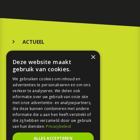
ACTUEEL
MERKEN
×
Deze website maakt
KOOPGIDS
gebruik van cookies.
TESTEN
We gebruiken cookies om inhoud en
advertenties te personaliseren en om ons
verkeer te analyseren. We delen ook
SPORT
informatie over uw gebruik van onze site
met onze advertentie- en analysepartners,
die deze kunnen combineren met andere
REPORTAGE
informatie die u aan hen heeft verstrekt of
die zij hebben verzameld door uw gebruik
TOUREN
van hun diensten.
Privacybeleid
NIEUWSBRIEF
ALLES ACCEPTEREN