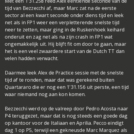
Met een 1'31.258 reed Alex eentiende seconde van de
tijd van Bezzecchi af, maar Marc zat na de eerste
sector al een kwart seconde onder diens tijd en leek
net als in FP1 weer een verpletterende snelste tijd
neer te zetten, maar ging in de Ruskenhoek keihard
onderuit en zag net als na zijn crash in FP1 wat
ongemakkelijk uit. Hij blijft fit om door te gaan, maar
het is een veel zwaardere start van de Dutch TT dan
velen hadden verwacht.
Daarmee leek Alex de Practice sessie met de snelste
tijd af te ronden, maar dat was gerekend buiten
Quartararo die er nog een 1'31.156 uit perste, een tijd
waar niemand nog aan kon komen.
Bezzecchi werd op de valreep door Pedro Acosta naar
P4 teruggezet, maar dat is nog steeds een goede dag
op kantoor voor de Italiaan en Aprilia. Pecco eindigt
dag 1 op P5, terwijl een gekneusde Marc Marquez als