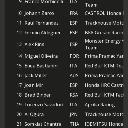
9
Franco Morbidelli
ITA
Team
10
Johann Zarco
FRA
CASTROL Honda L
11
Raul Fernandez
ESP
Trackhouse MotoG
12
Fermin Aldeguer
ESP
BK8 Gresini Racin
Monster Energy Y
13
Alex Rins
ESP
Team
14
Miguel Oliveira
POR
Prima Pramac Yam
15
Enea Bastianini
ITA
Red Bull KTM Tech
16
Jack Miller
AUS
Prima Pramac Yam
17
Joan Mir
ESP
Honda HRC Castrol
18
Brad Binder
RSA
Red Bull KTM Facto
19
Lorenzo Savadori
ITA
Aprilia Racing
20
Ai Ogura
JPN
Trackhouse MotoG
21
Somkiat Chantra
THA
IDEMITSU Honda L