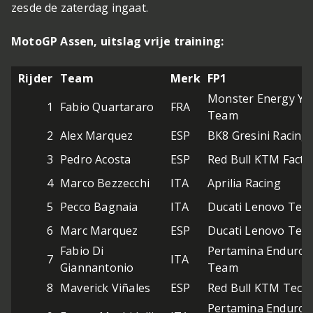
zesde de zaterdag ingaat.
MotoGP Assen, uitslag vrije training:
Rijder
Team
Merk
FP1
Monster Energy Y
1
Fabio Quartararo
FRA
Team
2
Alex Marquez
ESP
BK8 Gresini Racin
3
Pedro Acosta
ESP
Red Bull KTM Facto
4
Marco Bezzecchi
ITA
Aprilia Racing
5
Pecco Bagnaia
ITA
Ducati Lenovo Tea
6
Marc Marquez
ESP
Ducati Lenovo Tea
Fabio Di
Pertamina Enduro 
7
ITA
Giannantonio
Team
8
Maverick Viñales
ESP
Red Bull KTM Tech
Pertamina Enduro 