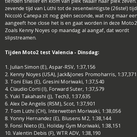
tienden sneller en klom van plek twaalf naar plek zeven
zevende tijd van Lüthi tot de zesentwintigste (26ste!) tij
Niccoló Canepa zit nog géén seconde, wat nog maar ee
aangeeft hoe close het is en gaat worden in deze Moto2
Zoals Kenny Noyes op maandag al aangaf, dat wordt
slipstreamen.
Tijden Moto2 test Valencia - Dinsdag:
1. Julian Simon (E), Aspar-RSV, 1:37,156
2. Kenny Noyes (USA), Jack&Jones Promoharris, 1:37,371
3. Toni Elias (E), Gresini Moriwaki, 1:37,540
4. Claudio Corti (I), Forward Suter, 1:37,579
5. Yuki Takahashi (J), Tech3, 1:37,635
6. Alex De Angelis (RSM), Scot, 1:37,901
7. Tom Lüthi (CH), Interwetten Moriwaki, 1:38,056
8. Yonny Hernandez (E), Blusens M2, 1:38,144
9. Fonsi Nieto (E), Holiday Gym Moriwaki, 1:38,151
10. Valentin Debis (F), WTR ADV, 1:38,190