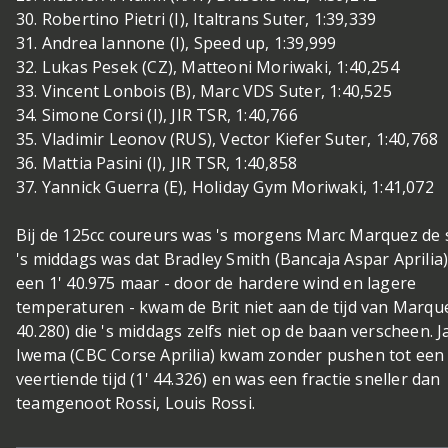
30. Robertino Pietri (I), Italtrans Suter, 1:39,339
31. Andrea Iannone (I), Speed up, 1:39,999
32. Lukas Pesek (CZ), Matteoni Moriwaki, 1:40,254
33. Vincent Lonbois (B), Marc VDS Suter, 1:40,525
34. Simone Corsi (I), JIR TSR, 1:40,766
35. Vladimir Leonov (RUS), Vector Kiefer Suter, 1:40,768
36. Mattia Pasini (I), JIR TSR, 1:40,858
37. Yannick Guerra (E), Holiday Gym Moriwaki, 1:41,072
Bij de 125cc coureurs was 's morgens Marc Marquez de 
's middags was dat Bradley Smith (Bancaja Aspar Aprilia
een 1' 40.975 maar - door de hardere wind en lagere
temperaturen - kwam de Brit niet aan de tijd van Marque
40.280) die 's middags zelfs niet op de baan verscheen. 
Iwema (CBC Corse Aprilia) kwam zonder pushen tot een
veertiende tijd (1' 44.326) en was een fractie sneller dan
teamgenoot Rossi, Louis Rossi.