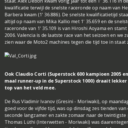
staat. Alex Debon kwam vorig jaar tot een 1' 36.116 in d
kwalificatie terwijl de snelste raceronde op naam van He
Barbera kwam (1' 36.886). De snelste kwalificatietijd sta
altijd op naam van Mika Kallio met 1' 35.659 en de snels
raceronde van 1' 35.109 is van Hiroshi Aoyama en stamt 
2006. Valencia is de laatste race van het seizoen en we z
zien waar de Moto2 machines tegen die tijd toe in staat z
Ook Claudio Corti (Superstock 600 kampioen 2005 en
maal runner-up in de Superstock 1000) draait lekker 
top van het veld mee.
De Rus Vladimir Ivanov (Gresini - Moriwaki), op maanda
goed voor de vijfde tijd, was op dinsdag zes tienden van
seconde langzamer en zakte zomaar naar de twintigste 
Thomas Lüthi (Interwetten - Moriwaki) was daarentege