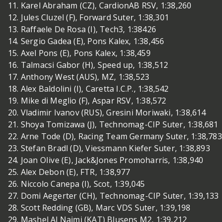
11. Karel Abraham (CZ), CardionAB RSV, 1:38,260
12. Jules Cluzel (F), Forward Suter, 1:38,301
13. Raffaele De Rosa (I), Tech3, 1:38426
14. Sergio Gadea (E), Pons Kalex, 1:38,456
15. Axel Pons (E), Pons Kalex, 1:38,459
16. Talmacsi Gabor (H), Speed up, 1:38,512
17. Anthony West (AUS), MZ, 1:38,523
18. Alex Baldolini (I), Caretta I.C.P., 1:38,542
19. Mike di Meglio (F), Aspar RSV, 1:38,572
20. Vladimir Ivanov (RUS), Gresini Moriwaki, 1:38,614
21. Shoya Tomizawa (J), Technomag-CIP Suter, 1:38,681
22. Arne Tode (D), Racing Team Germany Suter, 1:38,783
23. Stefan Bradl (D), Viessmann Kiefer Suter, 1:38,893
24. Joan OIive (E), Jack&Jones Promoharris, 1:38,940
25. Alex Debon (E), FTR, 1:38,977
26. Niccolo Canepa (I), Scot, 1:39,045
27. Domi Aegerter (CH), Technomag-CIP Suter, 1:39,133
28. Scott Redding (GB), Marc VDS Suter, 1:39,198
29. Mashel Al Naimi (KAT) Blusens M2, 1:39,212