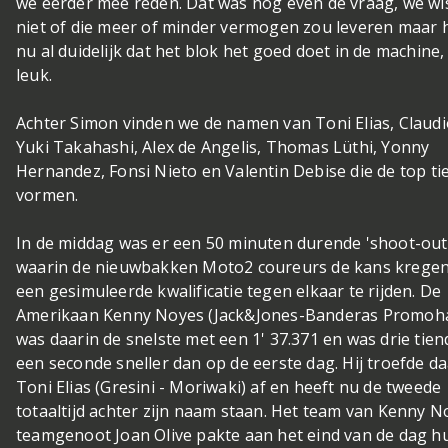
we eerder mee reden. Dat was nog even de vraag, we wi
niet of die meer of minder vermogen zou leveren maar h
nu al duidelijk dat het blok het goed doet in de machine, 
leuk.
Achter Simon vinden we de namen van Toni Elias, Claudio
Yuki Takahashi, Alex de Angelis, Thomas Lüthi, Yonny
Hernandez, Fonsi Nieto en Valentin Debise die de top ti
vormen.
In de middag was er een 50 minuten durende 'shoot-out
waarin de nieuwbakken Moto2 coureurs de kans kregen
een gesimuleerde kwalificatie tegen elkaar te rijden. De
Amerikaan Kenny Noyes (Jack&Jones-Banderas Promoha
was daarin de snelste met een 1' 37.371 en was drie tie
een seconde sneller dan op de eerste dag. Hij troefde 
Toni Elias (Gresini - Moriwaki) af en heeft nu de tweede
totaaltijd achter zijn naam staan. Het team van Kenny N
teamgenoot Joan Olive pakte aan het eind van de dag h