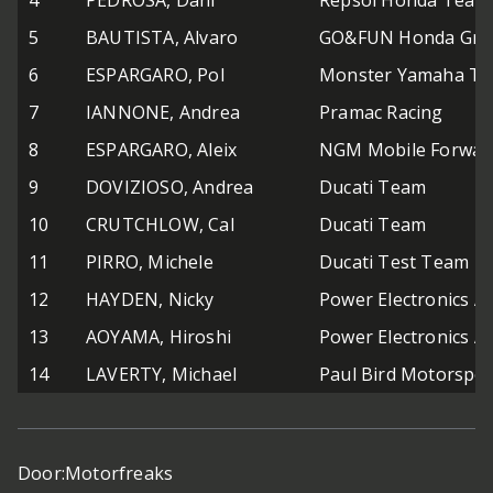
4
PEDROSA, Dani
Repsol Honda Team
5
BAUTISTA, Alvaro
GO&FUN Honda Gres
6
ESPARGARO, Pol
Monster Yamaha Te
7
IANNONE, Andrea
Pramac Racing
8
ESPARGARO, Aleix
NGM Mobile Forwar
9
DOVIZIOSO, Andrea
Ducati Team
10
CRUTCHLOW, Cal
Ducati Team
11
PIRRO, Michele
Ducati Test Team
12
HAYDEN, Nicky
Power Electronics A
13
AOYAMA, Hiroshi
Power Electronics A
14
LAVERTY, Michael
Paul Bird Motorspor
Door:
Motorfreaks