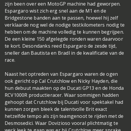
zijn been over een MotoGP machine had geworpen.
Espargaro wist zich erg snel aan de M1 en de
Bridgestone banden aan te passen, hoewel hij zelf
verklaarde nog wel de nodige testkilometers nodig te
hebben om de machine volledig te kunnen begrijpen.
De een kleine 150 afgelegde ronden waren daarvoor
te kort. Desondanks reed Espargaro de zesde tijd,
sneller dan Bautista en Bradl in de kwalificatie van de
race.
Naast het optreden van Espargaro waren de ogen
ook gericht op Cal Crutchlow en Nicky Hayden, die
hun debuut maakten op de Ducati GP13 en de Honda
RCV1000R productieracer. Waar sommigen hadden
gehoopt dat Crutchlow bij Ducati voor spektakel had
kunnen zorgen bleek de talentvolle Brit exact
hetzelfde tempo als zijn teamgenoot te rijden met de
Desmosedici. Waar Dovizioso vooral plichtmatig te
werk leek te gaan was er bij Crutchlow meer sprake