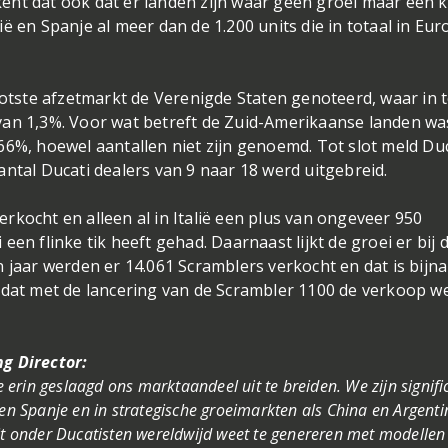
ent dat ook dat er landen zijn waar geen groei maar een 
alië en Spanje al meer dan de 1.200 units die in totaal in Eu
ootste afzetmarkt de Verenigde Staten genoteerd, waar in t
van 1,3%. Voor wat betreft de Zuid-Amerikaanse landen wa
66%, hoewel aantallen niet zijn genoemd. Tot slot meld Du
antal Ducati dealers van 9 naar 18 werd uitgebreid.
rkocht en alleen al in Italië een plus van ongeveer 950
en flinke tik heeft gehad. Daarnaast lijkt de groei er bij 
n jaar werden er 14.061 Scramblers verkocht en dat is bijn
 dat met de lancering van de Scrambler 1100 de verkoop w
g Director:
erin geslaagd ons marktaandeel uit te breiden. We zijn signifi
 en Spanje en in strategische groeimarkten als China en Argenti
it onder Ducatisten wereldwijd weet te genereren met modellen