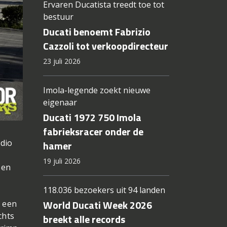
Ervaren Ducatista treedt toe tot
bestuur
Ducati benoemt Fabrizio
Cazzoli tot verkoopdirecteur
23 juli 2026
Imola-legende zoekt nieuwe
eigenaar
Ducati 1972 750 Imola
fabrieksracer onder de
udio
hamer
19 juli 2026
een
118.036 bezoekers uit 94 landen
World Ducati Week 2026
n een
chts
breekt alle records