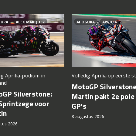
GURA
ALEX MÁRQUEZ
AI OGURA
APRILIA
ig Aprilia-podium in
Volledig Aprilia op eerste st
and
MotoGP Silverstone
GP Silverstone:
Martin pakt 2e pole 
Sprintzege voor
GP’s
in
8 augustus 2026
stus 2026