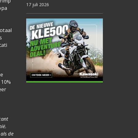
krimp
17 juli 2026
ropa
otaal
s
cati
de
a 10%
eer
cant
nië.
 als de