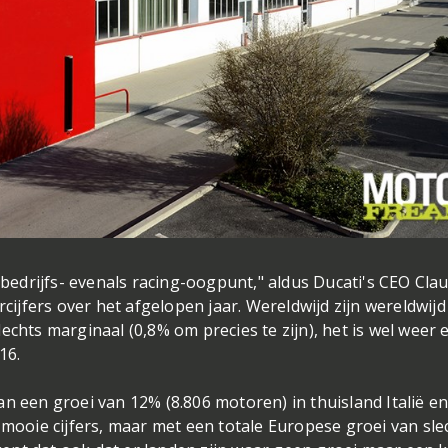
t bedrijfs- evenals racing-oogpunt," aldus Ducati's CEO Cla
rcijfers over het afgelopen jaar. Wereldwijd zijn wereldwijd
echts marginaal (0,8% om precies te zijn), het is wel weer 
016.
n een groei van 12% (8.806 motoren) in thuisland Italië e
 mooie cijfers, maar met een totale Europese groei van sle