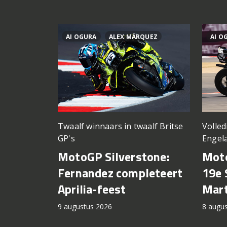
AI OGURA
ALEX MÁRQUEZ
AI O
Twaalf winnaars in twaalf Britse
Volled
GP's
Engel
MotoGP Silverstone:
Moto
Fernandez completeert
19e 
Aprilia-feest
Mart
9 augustus 2026
8 augu