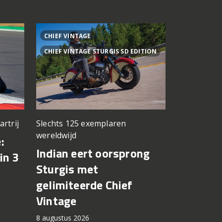
CHIEF VINTAGE
1000MT-X
CHIEF VINTAGE STURGIS SD EDITION
artrij
Slechts 125 exemplaren
Gaat Europ
wereldwijd
:
CFMOTO 
Indian eert oorsprong
in 3
X terug 
Sturgis met
brandsto
gelimiteerde Chief
lekken
Vintage
8 augustus 2
8 augustus 2026