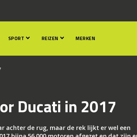
SPORT
REIZEN
MERKEN
7
oor Ducati in 2017
 achter de rug, maar de rek lijkt er wel een
017 bijna 56.000 motoren afgezet en dat zijn e