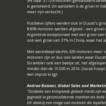
4% naar 31.124 motoren gerealiseerd betek
is genoteerd. (In aantallen is de groei in It
meer zijn verkocht.)
Positieve cijfers werden ook in Ducati's gr
8.898 motoren werden afgezet - een groei 
Argentinië exceptioneel met een groei van 
ook een groei van 31% in China, waar het a
Met wereldwijd slechts 420 motoren meer ve
motoren zijn er dus ook landen waar Ducati e
Scrambler ook een beetje uit, het afgelope
minder dan de 15.500 in 2016. Ducati hoopt
een impuls krijgt.
Andrea Buzzoni, Global Sales and Marketin
"Ondanks een krimpende globale markt zijn we 
gegroeid in geconsolideerde markten als Italië
Dit dankzij een range aan motoren die loyalite