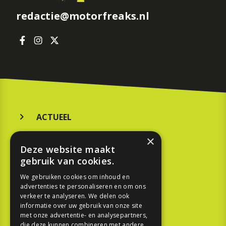
redactie@motorfreaks.nl
ACTUEEL
MERKEN
×
Deze website maakt
KOOPGIDS
gebruik van cookies.
TESTEN
We gebruiken cookies om inhoud en
advertenties te personaliseren en om ons
verkeer te analyseren. We delen ook
SPORT
informatie over uw gebruik van onze site
met onze advertentie- en analysepartners,
die deze kunnen combineren met andere