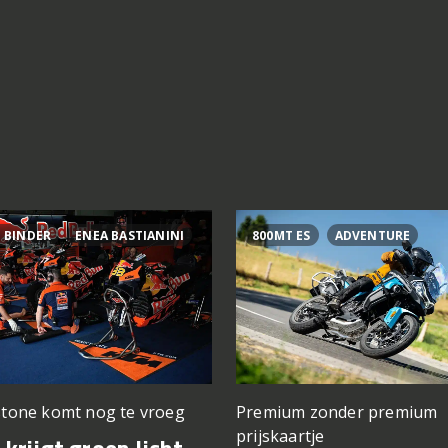
 BINDER
ENEA BASTIANINI
800MT ES
ADVENTURE
stone komt nog te vroeg
Premium zonder premium
prijskaartje
krijgt groen licht