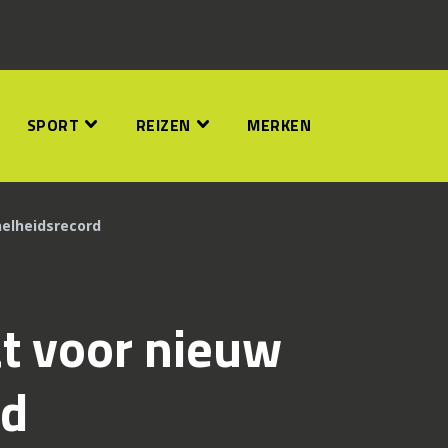
SPORT
REIZEN
MERKEN
nelheidsrecord
t voor nieuw
rd