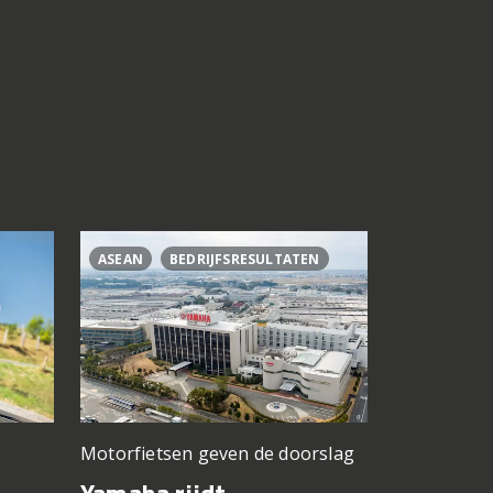
ASEAN
BEDRIJFSRESULTATEN
CL500
C
Motorfietsen geven de doorslag
Problemen b
gedacht