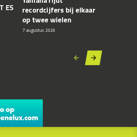
Yamaha rijdt
T ES
Honda br
recordcijfers bij elkaar
recall fo
op twee wielen
44.000 
7 augustus 2026
7 augustus 2