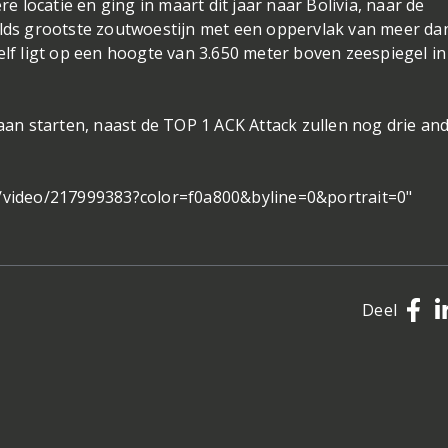
locatie en ging in maart dit jaar naar Bolivia, naar de
elds grootste zoutwoestijn met een oppervlak van meer da
elf ligt op een hoogte van 3.650 meter boven zeespiegel in
gaan starten, naast de TOP 1 ACK Attack zullen nog drie an
m/video/217999383?color=f0a800&byline=0&portrait=0"
]
Deel