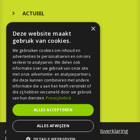
ACTUEEL
MERKEN
×
Deze website maakt
KOOPGIDS
gebruik van cookies.
TESTEN
We gebruiken cookies om inhoud en
advertenties te personaliseren en om ons
verkeer te analyseren. We delen ook
SPORT
informatie over uw gebruik van onze site
met onze advertentie- en analysepartners,
die deze kunnen combineren met andere
REPORTAGE
informatie die u aan hen heeft verstrekt of
die zij hebben verzameld door uw gebruik
TOUREN
van hun diensten.
Privacybeleid
NIEUWSBRIEF
ALLES ACCEPTEREN
ALLES AFWIJZEN
Algemene voorwaarden
Toegankelijkheidsverklaring
Privacy Policy
DETAILS WEERGEVEN