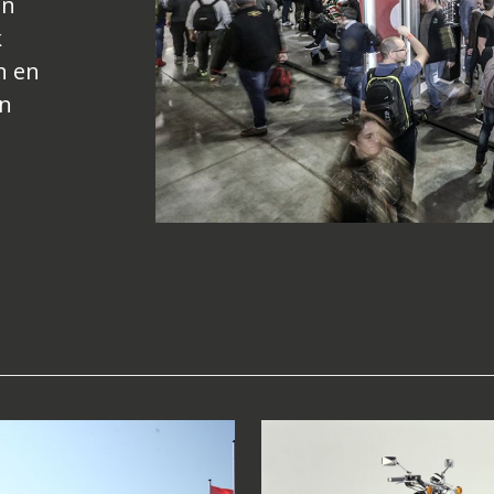
an
k
n en
an