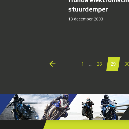
stuurdemper
13 december 2003
Berichten
paginering
arrow_back
1
…
28
29
3