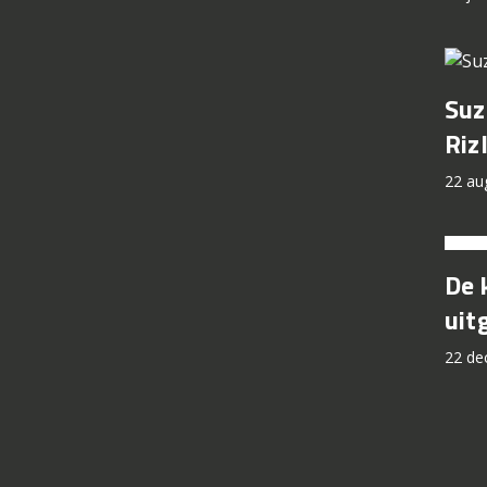
Suz
Riz
22 au
De 
uit
22 de