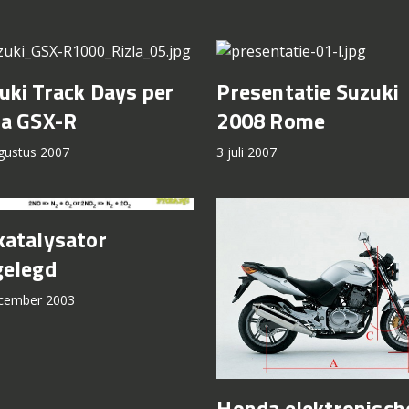
uki Track Days per
Presentatie Suzuki
la GSX-R
2008 Rome
gustus 2007
3 juli 2007
katalysator
gelegd
cember 2003
Honda elektronisch