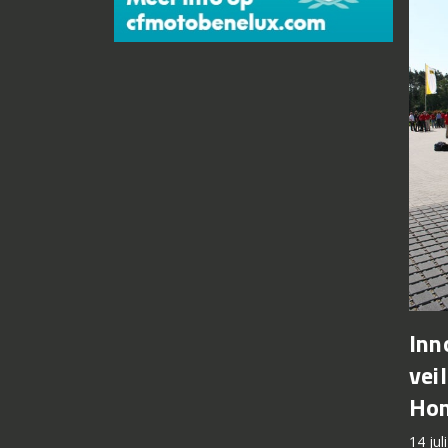
Inn
vei
Ho
14 jul