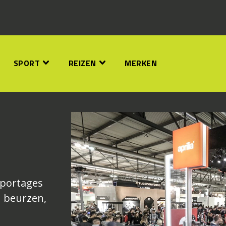
SPORT
REIZEN
MERKEN
reportages
 beurzen,