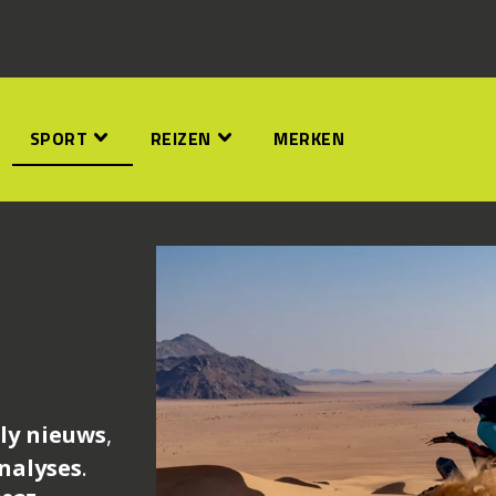
SPORT
REIZEN
MERKEN
ly nieuws
,
nalyses
.