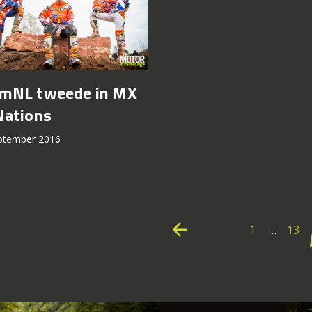
mNL tweede in MX
Nations
ptember 2016
Berichten
paginering
arrow_back
1
…
13