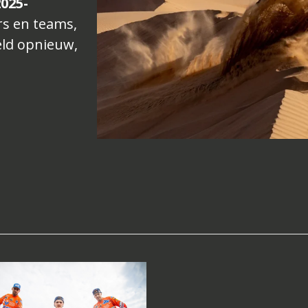
025-
rs en teams,
eld opnieuw,