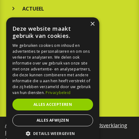
ACTUEEL
MERKEN
×
Deze website maakt
KOOPGIDS
gebruik van cookies.
TESTEN
We gebruiken cookies om inhoud en
advertenties te personaliseren en om ons
verkeer te analyseren. We delen ook
SPORT
informatie over uw gebruik van onze site
met onze advertentie- en analysepartners,
die deze kunnen combineren met andere
REPORTAGE
informatie die u aan hen heeft verstrekt of
die zij hebben verzameld door uw gebruik
TOUREN
van hun diensten.
Privacybeleid
NIEUWSBRIEF
ALLES ACCEPTEREN
ALLES AFWIJZEN
Algemene voorwaarden
Toegankelijkheidsverklaring
Privacy Policy
DETAILS WEERGEVEN