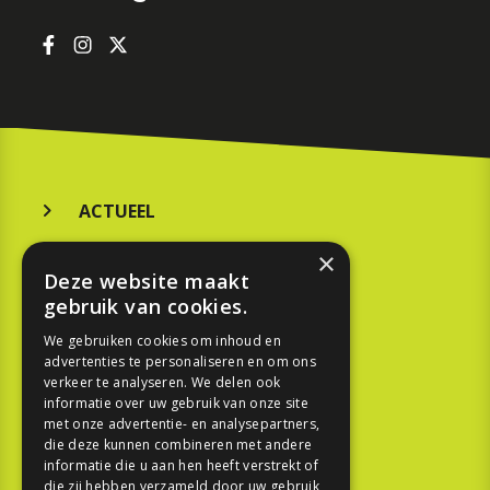
ACTUEEL
MERKEN
×
Deze website maakt
KOOPGIDS
gebruik van cookies.
TESTEN
We gebruiken cookies om inhoud en
advertenties te personaliseren en om ons
verkeer te analyseren. We delen ook
SPORT
informatie over uw gebruik van onze site
met onze advertentie- en analysepartners,
die deze kunnen combineren met andere
REPORTAGE
informatie die u aan hen heeft verstrekt of
die zij hebben verzameld door uw gebruik