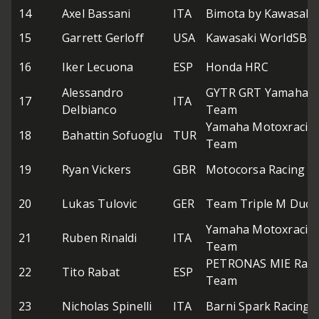
14
Axel Bassani
ITA
Bimota by Kawasaki
15
Garrett Gerloff
USA
Kawasaki WorldSBK
16
Iker Lecuona
ESP
Honda HRC
Alessandro
GYTR GRT Yamaha 
17
ITA
Delbianco
Team
Yamaha Motoxracin
18
Bahattin Sofuoglu
TUR
Team
19
Ryan Vickers
GBR
Motocorsa Racing
20
Lukas Tulovic
GER
Team Triple M Ducat
Yamaha Motoxracin
21
Ruben Rinaldi
ITA
Team
PETRONAS MIE Raci
22
Tito Rabat
ESP
Team
23
Nicholas Spinelli
ITA
Barni Spark Racing