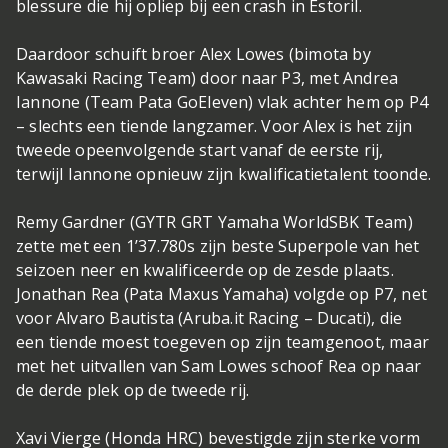
blessure die hij opliep bij een crash in Estoril.
Daardoor schuift broer Alex Lowes (bimota by
Kawasaki Racing Team) door naar P3, met Andrea
Iannone (Team Pata GoEleven) vlak achter hem op P4
– slechts een tiende langzamer. Voor Alex is het zijn
tweede opeenvolgende start vanaf de eerste rij,
terwijl Iannone opnieuw zijn kwalificatietalent toonde.
Remy Gardner (GYTR GRT Yamaha WorldSBK Team)
zette met een 1’37.780s zijn beste Superpole van het
seizoen neer en kwalificeerde op de zesde plaats.
Jonathan Rea (Pata Maxus Yamaha) volgde op P7, net
voor Alvaro Bautista (Aruba.it Racing – Ducati), die
een tiende moest toegeven op zijn teamgenoot, maar
met het uitvallen van Sam Lowes schoof Rea op naar
de derde plek op de tweede rij.
Xavi Vierge (Honda HRC) bevestigde zijn sterke vorm