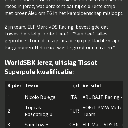
races in Jerez, wat betekent dat hij de directe strijd
met broer Alex om P6 in het kampioenschap misloopt.
Zijn team, ELF Marc VDS Racing, bevestigde dat
Lowes’ herstel prioriteit heeft: “Sam heeft alles
geprobeerd om fit te zijn, maar zijn pijnklachten zijn
toegenomen. Het risico was te groot om te racen.”
WorldSBK Jerez, uitslag Tissot
Superpole kwalificatie:
Rijder
Team
Tijd
Verschil
1
Nicolo Bulega
ITA
ARUBA.IT Racing - D
Toprak
ROKiT BMW Motorr
2
TUR
Razgatlioglu
Team
3
Sam Lowes
GBR
ELF Marc VDS Racin