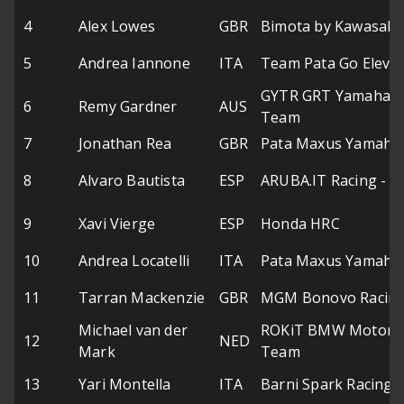
4
Alex Lowes
GBR
Bimota by Kawasaki
5
Andrea Iannone
ITA
Team Pata Go Eleve
GYTR GRT Yamaha 
6
Remy Gardner
AUS
Team
7
Jonathan Rea
GBR
Pata Maxus Yamaha
8
Alvaro Bautista
ESP
ARUBA.IT Racing - D
9
Xavi Vierge
ESP
Honda HRC
10
Andrea Locatelli
ITA
Pata Maxus Yamaha
11
Tarran Mackenzie
GBR
MGM Bonovo Racin
Michael van der
ROKiT BMW Motorr
12
NED
Mark
Team
13
Yari Montella
ITA
Barni Spark Racing