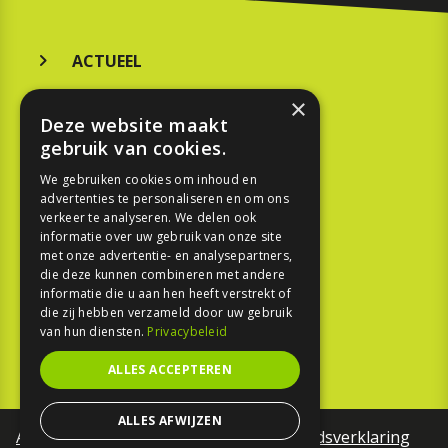
ACTUEEL
MERKEN
×
Deze website maakt
KOOPGIDS
gebruik van cookies.
TESTEN
We gebruiken cookies om inhoud en
advertenties te personaliseren en om ons
verkeer te analyseren. We delen ook
SPORT
informatie over uw gebruik van onze site
met onze advertentie- en analysepartners,
die deze kunnen combineren met andere
REPORTAGE
informatie die u aan hen heeft verstrekt of
die zij hebben verzameld door uw gebruik
TOUREN
van hun diensten.
Privacybeleid
NIEUWSBRIEF
ALLES ACCEPTEREN
ALLES AFWIJZEN
Algemene voorwaarden
Toegankelijkheidsverklaring