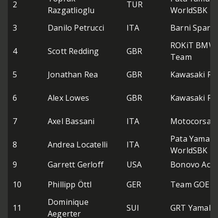
2
TUR
Razgatlioglu
WorldSBK
3
Danilo Petrucci
ITA
Barni Spark
ROKiT BMW 
4
Scott Redding
GBR
Team
5
Jonathan Rea
GBR
Kawasaki Ra
6
Alex Lowes
GBR
Kawasaki Ra
7
Axel Bassani
ITA
Motocorsa R
Pata Yamaha
8
Andrea Locatelli
ITA
WorldSBK
9
Garrett Gerloff
USA
Bonovo Act
10
Phillipp Öttl
GER
Team GOEL
Dominique
11
SUI
GRT Yamaha
Aegerter