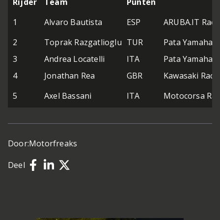
Rijder
Team
Punten
1
Alvaro Bautista
ESP
ARUBA.IT Racin
2
Toprak Razgatlioglu
TUR
Pata Yamaha w
3
Andrea Locatelli
ITA
Pata Yamaha w
4
Jonathan Rea
GBR
Kawasaki Raci
5
Axel Bassani
ITA
Motocorsa Rac
Door:
Motorfreaks
Deel