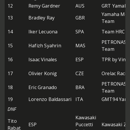
12
Remy Gardner
AUS
GRT Yamaha
Yamaha Mot
13
Bradley Ray
GBR
Team
14
Iker Lecuona
SPA
Team HRC
PETRONAS M
15
Hafizh Syahrin
MAS
Team
16
Isaac Vinales
ESP
TPR by Vinal
17
Olivier Konig
CZE
Orelac Raci
PETRONAS M
18
Eric Granado
BRA
Team
19
Lorenzo Baldassari
ITA
GMT94 Yam
DNF
Kawasaki
Tito
ESP
Puccetti
Kawasaki ZX
Rabat