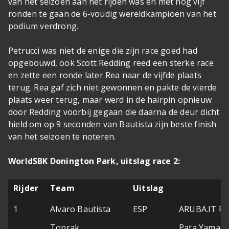
van het seizoen aan het rijden was en met nog vijf
ronden te gaan de 6-voudig wereldkampioen van het
podium verdrong.
Petrucci was niet de enige die zijn race goed had
opgebouwd, ook Scott Redding reed een sterke race
en zette een ronde later Rea naar de vijfde plaats
terug. Rea gaf zich niet gewonnen en pakte de vierde
plaats weer terug, maar werd in de hairpin opnieuw
door Redding voorbij gegaan die daarna de deur dicht
hield om op 9 seconden van Bautista zijn beste finish
van het seizoen te noteren.
WorldSBK Donington Park, uitslag race 2:
Rijder
Team
Uitslag
1
Alvaro Bautista
ESP
ARUBA.IT Rac
Toprak
Pata Yamaha