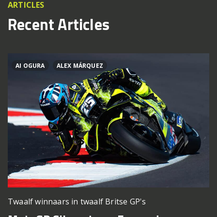
ARTICLES
Recent Articles
AI OGURA
ALEX MÁRQUEZ
Twaalf winnaars in twaalf Britse GP's