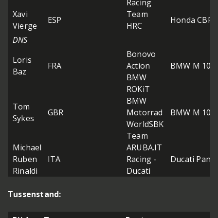
Racing
Xavi
Team
ESP
Honda CBR1
Vierge
HRC
DNS
Bonovo
Loris
FRA
Action
BMW M 1000
Baz
BMW
ROKiT
BMW
Tom
GBR
Motorrad
BMW M 1000
Sykes
WorldSBK
Team
Michael
ARUBA.IT
Ruben
ITA
Racing -
Ducati Panig
Rinaldi
Ducati
Tussenstand: