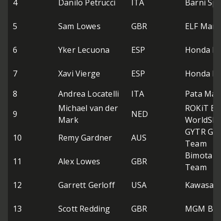
4
Danilo Petrucci
ITA
Barni Sp
5
Sam Lowes
GBR
ELF Marc
6
Yker Lecuona
ESP
Honda H
7
Xavi Vierge
ESP
Honda H
8
Andrea Locatelli
ITA
Pata Ma
Michael van der
ROKiT B
9
NED
Mark
WorldSB
GYTR GR
10
Remy Gardner
AUS
Team
Bimota b
11
Alex Lowes
GBR
Team
12
Garrett Gerloff
USA
Kawasaki
13
Scott Redding
GBR
MGM Bon