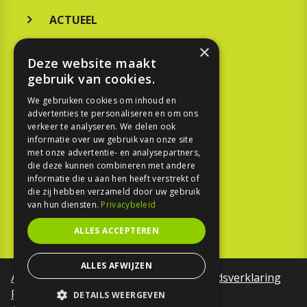
ACTUEEL
MERKEN
×
Deze website maakt
KOOPGIDS
gebruik van cookies.
TESTEN
We gebruiken cookies om inhoud en
advertenties te personaliseren en om ons
verkeer te analyseren. We delen ook
SPORT
informatie over uw gebruik van onze site
met onze advertentie- en analysepartners,
die deze kunnen combineren met andere
REPORTAGE
informatie die u aan hen heeft verstrekt of
die zij hebben verzameld door uw gebruik
TOUREN
van hun diensten.
Privacybeleid
NIEUWSBRIEF
ALLES ACCEPTEREN
ALLES AFWIJZEN
Algemene voorwaarden
Toegankelijkheidsverklaring
Privacy Policy
DETAILS WEERGEVEN