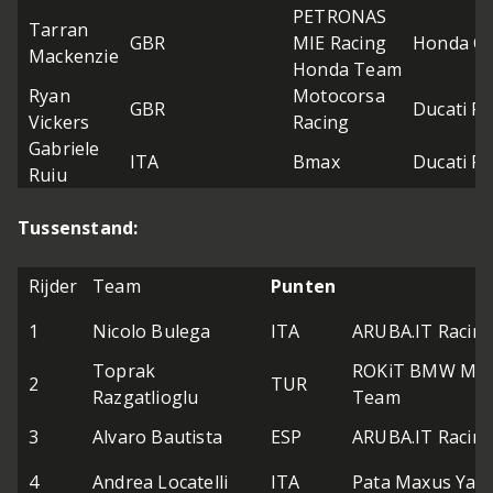
PETRONAS
Tarran
GBR
MIE Racing
Honda C
Mackenzie
Honda Team
Ryan
Motocorsa
GBR
Ducati Pa
Vickers
Racing
Gabriele
ITA
Bmax
Ducati Pa
Ruiu
Tussenstand:
Rijder
Team
Punten
1
Nicolo Bulega
ITA
ARUBA.IT Racing
Toprak
ROKiT BMW Mot
2
TUR
Razgatlioglu
Team
3
Alvaro Bautista
ESP
ARUBA.IT Racing
4
Andrea Locatelli
ITA
Pata Maxus Yam