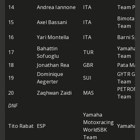
14
Andrea Iannone
ITA
Team Pat
Bimota b
15
Axel Bassani
ITA
Team
16
Yari Montella
ITA
Barni Sp
Bahattin
Yamaha M
17
TUR
Sofuoglu
Team
18
Jonathan Rea
GBR
Pata Ma
Dominique
GYTR GR
19
SUI
Aegerter
Team
PETRONA
20
Zaqhwan Zaidi
MAS
Team
DNF
Yamaha
Motoxracing
Tito Rabat
ESP
Yamaha Y
WorldSBK
Team