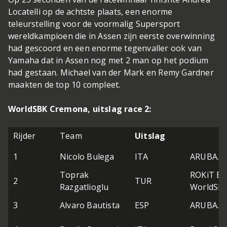
Locatelli op de achtste plaats, een enorme
teleurstelling voor de voormalig Supersport
wereldkampioen die in Assen zijn eerste overwinning
had gescoord en een enorme tegenvaller ook van
Yamaha dat in Assen nog met 2 man op het podium
had gestaan. Michael van der Mark en Remy Gardner
maakten de top 10 compleet.
WorldSBK Cremona, uitslag race 2:
Rijder
Team
Uitslag
1
Nicolo Bulega
ITA
ARUBA.IT 
Toprak
ROKiT B
2
TUR
Razgatlioglu
WorldSB
3
Alvaro Bautista
ESP
ARUBA.IT 